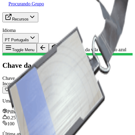
Procurando Grupo
Recursos
Idioma
PT Português
Item
:
Chave da vila do portão azul
Toggle Menu
Chave da vila do portão azul
Chave
Incomum
Uma chave para áreas dentro da vila do portão azul.
Pilha
:
1
0.25
kg
100
Última atualização
:
Dec 07, 2025