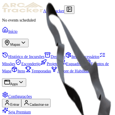
ARCTracker
No events scheduled
Início
Mapas
Histórico de Incursões
Depósito
Itens Necessários
Missões
Esconderijo
Projetos
Esquadrões
Eventos de
Mapa
Itens
Temporadas
Árvore de Habilidades
Apps
Configurações
Entrar
Cadastrar-se
Seja Premium