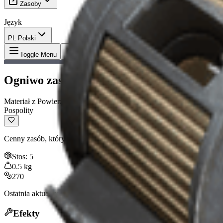
Zasoby
Język
PL Polski
Przedmiot
:
Ogniwo zasilające ARC
Toggle Menu
Ogniwo zasilające ARC
Materiał z Powierzchni
Pospolity
Cenny zasób, który wypada ze wszystkich wrogów ARC. Używane do
Stos
:
5
0.5
kg
270
Ostatnia aktualizacja
:
Mar 17, 2026
Efekty