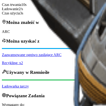
Czas trwania
10s
Ładowanie
2/s
Czas użycia
3s
Można znaleźć w
ARC
Można uzyskać z
Zaawansowane ogniwo zasilające ARC
Recykling: x2
Używany w Rzemiośle
Ładowarka tarczy
Powiązane Zadania
Wymagany do: