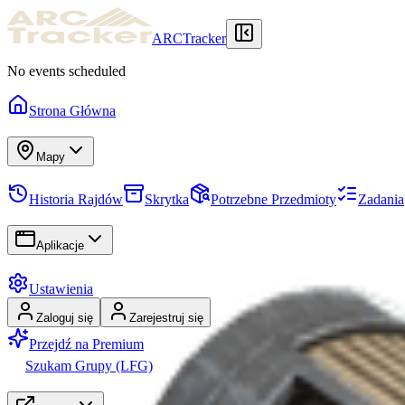
ARCTracker
No events scheduled
Strona Główna
Mapy
Historia Rajdów
Skrytka
Potrzebne Przedmioty
Zadania
Aplikacje
Ustawienia
Zaloguj się
Zarejestruj się
Przejdź na Premium
Szukam Grupy (LFG)