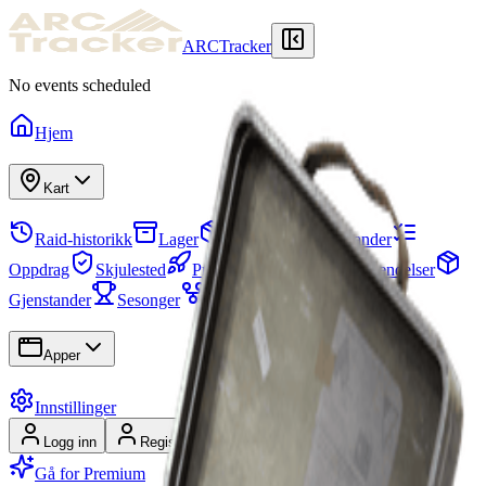
ARCTracker
No events scheduled
Hjem
Kart
Raid-historikk
Lager
Nødvendige gjenstander
Oppdrag
Skjulested
Prosjekter
Lag
Karthendelser
Gjenstander
Sesonger
Ferdighetstre
Apper
Innstillinger
Logg inn
Registrer deg
Gå for Premium