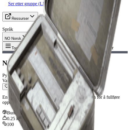
Ser etter gruppe (LFG)
Ressurser
Språk
NO Norsk
Gjenstand
:
Næringsstoffmåler
Toggle Menu
Næringsstoffmåler
Pyntegjenstand
Vanlig
En oppdragsgjenstand som må leveres til Tian Wen for å fullføre
oppdraget Uventet initiativ.
Bunke
:
1
0.25
kg
100