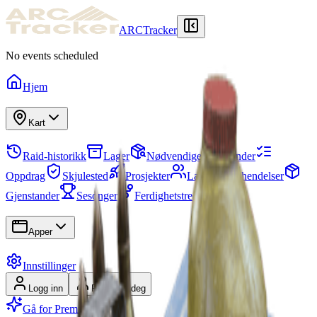
ARCTracker
No events scheduled
Hjem
Kart
Raid-historikk
Lager
Nødvendige gjenstander
Oppdrag
Skjulested
Prosjekter
Lag
Karthendelser
Gjenstander
Sesonger
Ferdighetstre
Apper
Innstillinger
Logg inn
Registrer deg
Gå for Premium