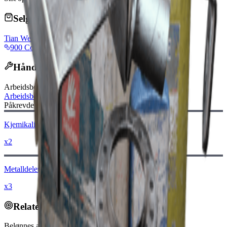
Selges av handlere
Tian Wen
900 Coins
Håndverksoppskrift
Arbeidsbenk
:
Arbeidsbenk
Påkrevde materialer:
Kjemikalier
x2
Metalldeler
x3
Relaterte oppdrag
Belønnes av: