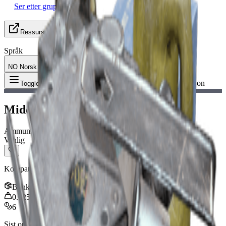
Ser etter gruppe (LFG)
Ressurser
Språk
NO Norsk
Gjenstand
:
Middels ammunisjon
Toggle Menu
Middels ammunisjon
Ammunisjon
Vanlig
Kompatibel med: Rattler, Tempest, Arpeggio, Renegade, Torrente
Bunke
:
80
0.025
kg
6
Sist oppdatert
:
Feb 24, 2026