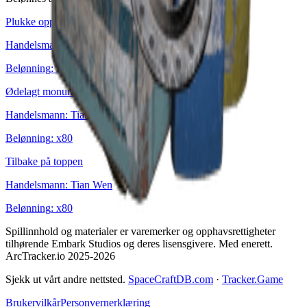
Plukke opp restene
Handelsmann
:
Shani
Belønning
: x
80
Ødelagt monument
Handelsmann
:
Tian Wen
Belønning
: x
80
Tilbake på toppen
Handelsmann
:
Tian Wen
Belønning
: x
80
Spillinnhold og materialer er varemerker og opphavsrettigheter
tilhørende Embark Studios og deres lisensgivere. Med enerett.
ArcTracker.io 2025-2026
Sjekk ut vårt andre nettsted.
SpaceCraftDB.com
·
Tracker.Game
Brukervilkår
Personvernerklæring