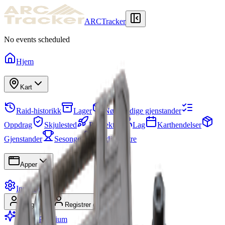
ARCTracker
No events scheduled
Hjem
Kart
Raid-historikk
Lager
Nødvendige gjenstander
Oppdrag
Skjulested
Prosjekter
Lag
Karthendelser
Gjenstander
Sesonger
Ferdighetstre
Apper
Innstillinger
Logg inn
Registrer deg
Gå for Premium