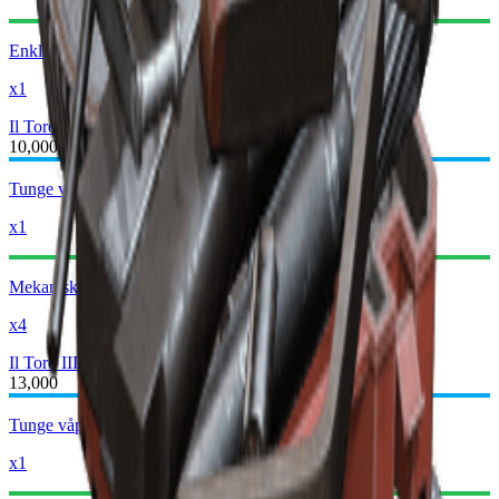
Enkle våpendeler
x1
Il Toro II
Il Toro III
10,000
Tunge våpendeler
x1
Mekaniske komponenter
x4
Il Toro III
Il Toro IV
13,000
Tunge våpendeler
x1