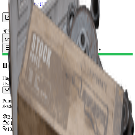
Ser etter gruppe (LFG)
Ressurser
Språk
NO Norsk
Gjenstand
:
Il Toro IV
Toggle Menu
Il Toro IV
Hagle
Uvanlig
Pumpeshotgun med stor kulespredning, kraftig falloff og høy
skadeeffekt.
Bunke
:
1
8
kg
13,000