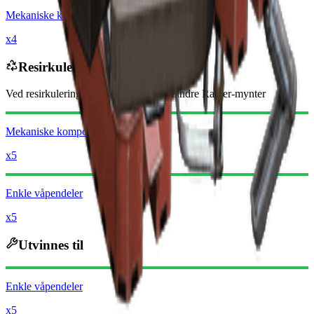
Mekaniske komponenter
x4
Resirkuleres til
Ved resirkulering vil du motta
-8150
mindre
Raider-mynter
Mekaniske komponenter
x5
Enkle våpendeler
x5
Utvinnes til
Enkle våpendeler
x5