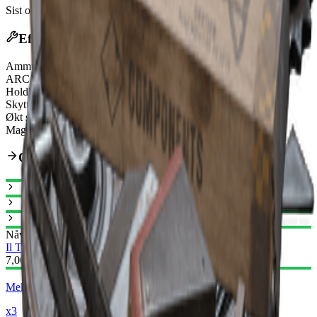
Sist oppdatert
:
Feb 24, 2026
Effekter
Ammunisjonstype
Shotgun Ammo
ARC rustningspenetrering
Weak
Holdbarhet
130/130
Skyttemodus
Pump-Action
Økt skuddfrekvens
50%
Magasinstørrelse
8
Oppgraderingsvei
Nåværende
Il Toro I
Il Toro II
7,000
Mekaniske komponenter
x3