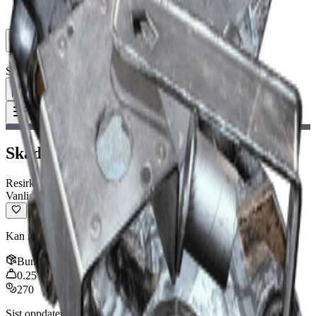
Ser etter gruppe (LFG)
Ressurser
Språk
NO Norsk
Gjenstand
:
Skadet vepsdriver
Toggle Menu
Skadet vepsdriver
Resirkulerbar
Vanlig
Kan resirkuleres til håndverksmateriell.
Bunke
:
3
0.25
kg
270
Sist oppdatert
:
Jan 13, 2026