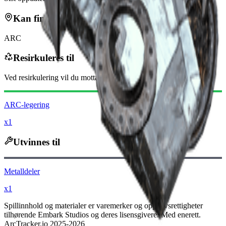
Kan finnes i
ARC
Resirkuleres til
Ved resirkulering vil du motta
-70
mindre
Raider-mynter
ARC-legering
x1
Utvinnes til
Metalldeler
x1
Spillinnhold og materialer er varemerker og opphavsrettigheter
tilhørende Embark Studios og deres lisensgivere. Med enerett.
ArcTracker.io 2025-2026