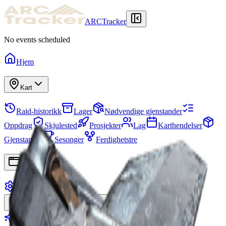
ARCTracker
No events scheduled
Hjem
Kart
Raid-historikk
Lager
Nødvendige gjenstander
Oppdrag
Skjulested
Prosjekter
Lag
Karthendelser
Gjenstander
Sesonger
Ferdighetstre
Apper
Innstillinger
Logg inn
Registrer deg
Gå for Premium