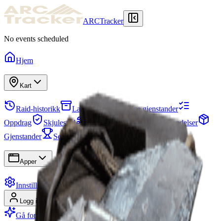
ARCTracker
No events scheduled
Hjem
Kart
Raid-historikk
Lager
Nødvendige gjenstander
Oppdrag
Skjulested
Prosjekter
Lag
Karthendelser
Gjenstander
Sesonger
Ferdighetstre
Apper
Innstillinger
Logg inn
Registrer deg
Gå for Premium