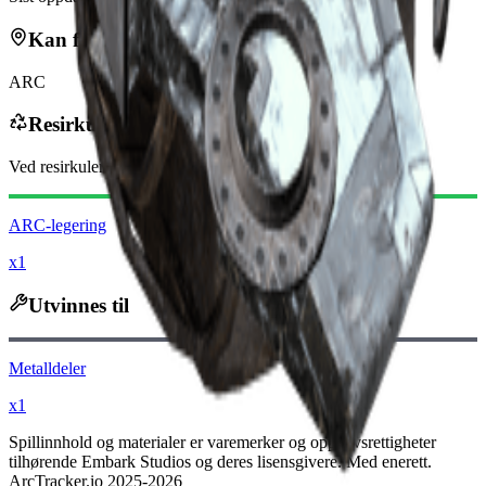
Kan finnes i
ARC
Resirkuleres til
Ved resirkulering vil du motta
-70
mindre
Raider-mynter
ARC-legering
x1
Utvinnes til
Metalldeler
x1
Spillinnhold og materialer er varemerker og opphavsrettigheter
tilhørende Embark Studios og deres lisensgivere. Med enerett.
ArcTracker.io 2025-2026