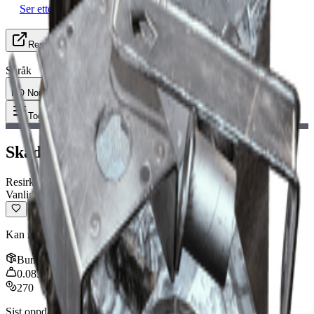
Ser etter gruppe (LFG)
Ressurser
Språk
NO Norsk
Gjenstand
:
Skadet flåttkapsel
Toggle Menu
Skadet flåttkapsel
Resirkulerbar
Vanlig
Kan resirkuleres til håndverksmateriell.
Bunke
:
3
0.083
kg
270
Sist oppdatert
:
Jan 13, 2026