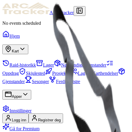
ARCTracker
No events scheduled
Hjem
Kart
Raid-historikk
Lager
Nødvendige gjenstander
Oppdrag
Skjulested
Prosjekter
Lag
Karthendelser
Gjenstander
Sesonger
Ferdighetstre
Apper
Innstillinger
Logg inn
Registrer deg
Gå for Premium