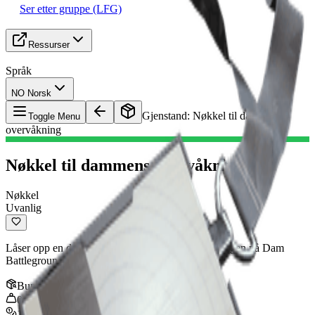
Ser etter gruppe (LFG)
Ressurser
Språk
NO Norsk
Gjenstand
:
Nøkkel til dammens
Toggle Menu
overvåkning
Nøkkel til dammens overvåkning
Nøkkel
Uvanlig
Låser opp en dør i vannbehandlingskontrollbygningen på Dam
Battlegrounds.
Bunke
:
1
0.25
kg
100