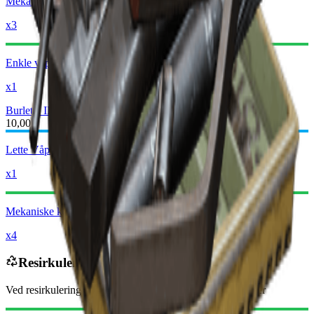
Mekaniske komponenter
x3
Enkle våpendeler
x1
Burletta III
Burletta IV
10,000
Lette Våpendeler
x1
Mekaniske komponenter
x4
Resirkuleres til
Ved resirkulering vil du motta
-3060
mindre
Raider-mynter