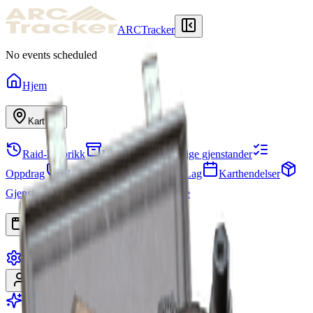
ARCTracker
No events scheduled
Hjem
Kart
Raid-historikk
Lager
Nødvendige gjenstander
Oppdrag
Skjulested
Prosjekter
Lag
Karthendelser
Gjenstander
Sesonger
Ferdighetstre
Apper
Innstillinger
Logg inn
Registrer deg
Gå for Premium