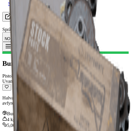
Ser etter gruppe (LFG)
Ressurser
Språk
NO Norsk
Gjenstand
:
Burletta II
Toggle Menu
Burletta II
Pistol
Uvanlig
Halvautomatisk pistol med anstendig skade og nøyaktighet. Kan
avfyres så raskt som du kan trekke av avtrekkeren.
Bunke
:
1
4
kg
5,000