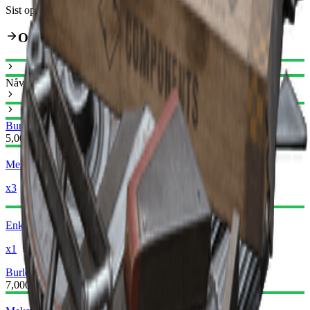
Sist oppdatert
:
Feb 24, 2026
Oppgraderingsvei
Nåværende
Burletta I
Burletta II
5,000
Mekaniske komponenter
x3
Enkle våpendeler
x1
Burletta II
Burletta III
7,000