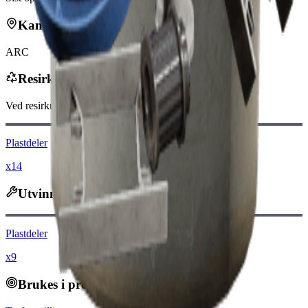
Kan finnes i
ARC
Resirkuleres til
Ved resirkulering vil du motta
-160
mindre
Raider-mynter
Plastdeler
x14
Utvinnes til
Plastdeler
x9
Brukes i prosjekter