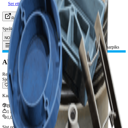
Ser etter gruppe (LFG)
Ressurser
Språk
NO Norsk
Gjenstand
:
ARC-syntetisk harpiks
Toggle Menu
ARC-syntetisk harpiks
Resirkulerbar
Sjelden
Kan resirkuleres til håndverksmaterialer.
Bunke
:
3
1
kg
1,000
Sist oppdatert
:
Jan 09, 2026