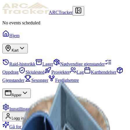
ARCTracker
No events scheduled
Hjem
Kart
Raid-historikk
Lager
Nødvendige gjenstander
Oppdrag
Skjulested
Prosjekter
Lag
Karthendelser
Gjenstander
Sesonger
Ferdighetstre
Apper
Innstillinger
Logg inn
Registrer deg
Gå for Premium