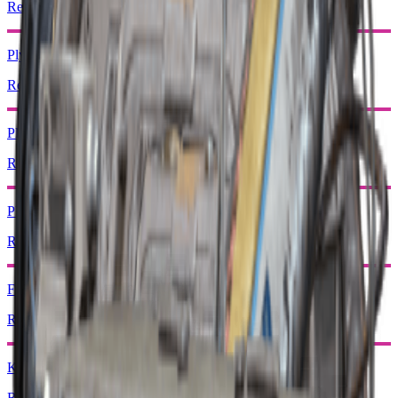
Resirkuler: x1
Plyndring Mk. 3 (Forsiktig)
Resirkuler: x1
Plyndring Mk. 3 (Vokter)
Resirkuler: x1
Plyndring Mk. 3 (Survivor)
Resirkuler: x1
Fotoelektrisk kappe
Resirkuler: x1
Kraftstang
Resirkuler: x1