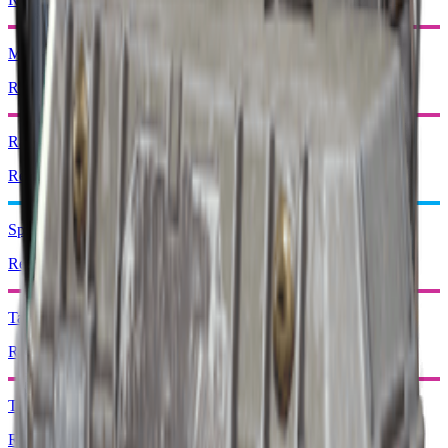
Motorisert nedstiger
Resirkuler: x1
Rakettdriver
Resirkuler: x1
Spektrometer
Resirkuler: x1
Taktisk Mk. 3 (Defensiv)
Resirkuler: x1
Taktisk Mk. 3 (Helbredelse)
Resirkuler: x1