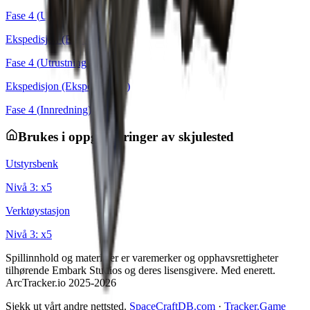
Fase
4
(
Utstyr
): x
5
Ekspedisjon (Ekspedisjon 3)
Fase
4
(
Utrustning
): x
5
Ekspedisjon (Ekspedisjon 4)
Fase
4
(
Innredning
): x
5
Brukes i oppgraderinger av skjulested
Utstyrsbenk
Nivå
3
: x
5
Verktøystasjon
Nivå
3
: x
5
Spillinnhold og materialer er varemerker og opphavsrettigheter
tilhørende Embark Studios og deres lisensgivere. Med enerett.
ArcTracker.io 2025-2026
Sjekk ut vårt andre nettsted.
SpaceCraftDB.com
·
Tracker.Game