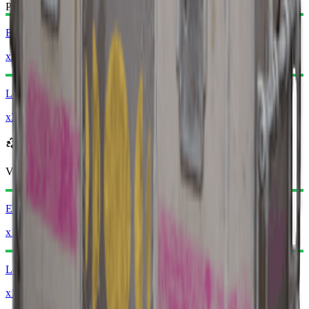
Påkrevde materialer:
Elektriske komponenter
x2
Ledninger
x3
Resirkuleres til
Ved resirkulering vil du motta
-910
mindre
Raider-mynter
Elektriske komponenter
x1
Ledninger
x1