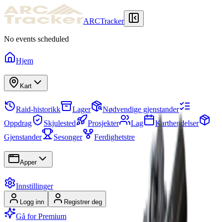
ARCTracker
No events scheduled
Hjem
Kart
Raid-historikk
Lager
Nødvendige gjenstander
Oppdrag
Skjulested
Prosjekter
Lag
Karthendelser
Gjenstander
Sesonger
Ferdighetstre
Apper
Innstillinger
Logg inn
Registrer deg
Gå for Premium