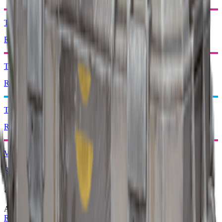
Taktisk Mk. 3 (Gjenopplivning)
Resirkuler: x1
Taktisk Mk. 3 (Røyk)
Resirkuler: x1
Telemetri-transceiver
Resirkuler: x1
Vaporizer Regulator
Resirkuler: x1
Håndverksoppskrift
Arbeidsbenk
:
Raffineri