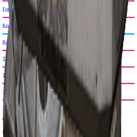
Fotoelektrisk kappe
Kraftstang
Raider lukenøkkel
Taktisk Mk. 3 (Defensiv)
Taktisk Mk. 3 (Helbredelse)
Taktisk Mk. 3 (Gjenopplivning)
Taktisk Mk. 3 (Røyk)
Relaterte oppdrag
Belønnes av: