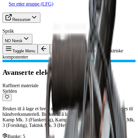
Ser etter gruppe (LFG)
Ressurser
Språk
NO Norsk
Gjenstand
:
Avanserte elektriske
Toggle Menu
komponenter
Avanserte elektriske komponenter
Raffinert materiale
Sjelden
Brukes til å lage et bredt spekter av gjenstander. Kan resirkuleres til
håndverksmateriell. Brukes til å lage: Taktisk Mk. 3 (Defensiv),
Kamp Mk. 3 (Flankering), Kamp Mk. 3 (Aggressiv), Plyndring Mk.
3 (Forsiktig), Taktisk Mk. 3 (Helbredelse)
Bunke
:
5