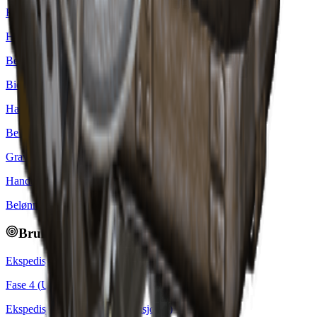
Baner vei
Handelsmann
:
Apollo
Belønning
: x
1
Bier!
Handelsmann
:
Celeste
Belønning
: x
1
Grave opp dritt
Handelsmann
:
Celeste
Belønning
: x
2
Brukes i prosjekter
Ekspedisjonsprosjekt (Ekspedisjon 1)
Fase
4
(
Utstyr
): x
5
Ekspedisjonsprosjekt (Ekspedisjon 2)