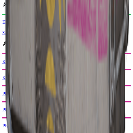
Utvinnes til
Elektriske komponenter
x1
Brukes i produksjon
Kamp Mk. 3 (Aggressiv)
Kamp Mk. 3 (Flankerende)
Plyndring Mk. 3 (Forsiktig)
Plyndring Mk. 3 (Vokter)
Plyndring Mk. 3 (Survivor)