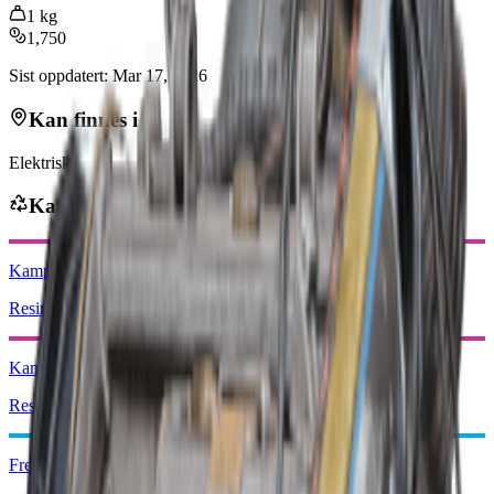
1
kg
1,750
Sist oppdatert
:
Mar 17, 2026
Kan finnes i
Elektrisk
Kan fås fra
Kamp Mk. 3 (Aggressiv)
Resirkuler: x1
Kamp Mk. 3 (Flankerende)
Resirkuler: x1
Frekvensmodulasjonsboks