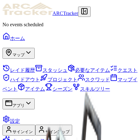
ARCTracker
No events scheduled
ホーム
マップ
レイド履歴
スタッシュ
必要なアイテム
クエスト
ハイドアウト
プロジェクト
スクワッド
マップイ
ベント
アイテム
シーズン
スキルツリー
アプリ
設定
サインイン
サインアップ