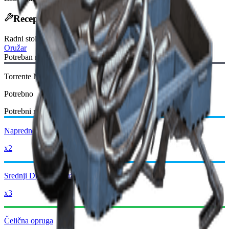
Recept za izradu
Radni stol
:
Oružar
Potreban nacrt:
Torrente Nacrt
Potrebno
Potrebni materijali:
Napredne Mehaničke Komponente
x2
Srednji Dijelovi Oružja
x3
Čelična opruga