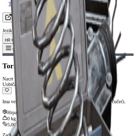
Tražim grupu
Resursi
Jezik
HR Hrvatski
Predmet
:
Torrente Nacrt
Toggle Menu
Torrente Nacrt
Nacrt
Uobičajeno
Ima veliki kapacitet streljiva, ali je precizan samo dok ste čučeći.
Hrpa
:
1
0
kg
5,000
Zadnje ažuriranje
:
Jan 13, 2026