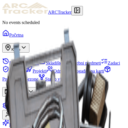
ARCTracker
No events scheduled
Početna
Karte
Povijest prepada
Skladište
Potrebni predmeti
Zadaci
Sklonište
Projekti
Odredi
Događaji na karti
Predmeti
Sezone
Stablo vještina
Aplikacije
Postavke
Prijavi se
Registriraj se
Postani Premium