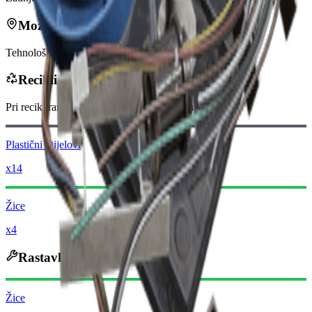
Može se naći u
Tehnološko
Reciklira se u
Pri recikliranju dobivate
-360
manje
Raider novčića
Plastični Dijelovi
x14
Žice
x4
Rastavlja se u
Žice