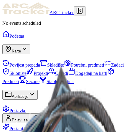
ARCTracker
No events scheduled
Početna
Karte
Povijest prepada
Skladište
Potrebni predmeti
Zadaci
Sklonište
Projekti
Odredi
Događaji na karti
Predmeti
Sezone
Stablo vještina
Aplikacije
Postavke
Prijavi se
Registriraj se
Postani Premium