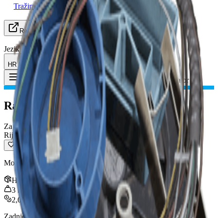
Tražim grupu
Resursi
Jezik
HR Hrvatski
Predmet
:
Rashladni ventilator
Toggle Menu
Rashladni ventilator
Za reciklažu
Rijetko
Može se reciklirati u materijale za izradu.
Hrpa
:
3
3
kg
2,000
Zadnje ažuriranje
:
Jan 13, 2026