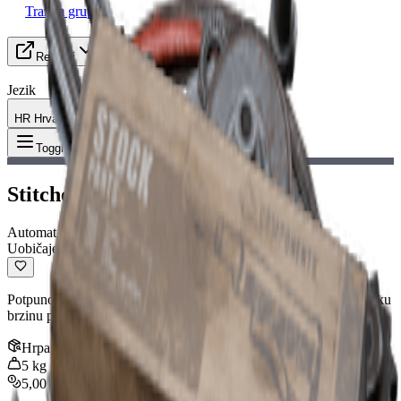
Tražim grupu
Resursi
Jezik
HR Hrvatski
Predmet
:
Stitcher IV
Toggle Menu
Stitcher IV
Automat
Uobičajeno
Potpuno automatski SMG. Zadaje dobru štetu, ali ima prilično nisku
brzinu paljbe i može biti teško kontrolirati.
Hrpa
:
1
5
kg
5,000