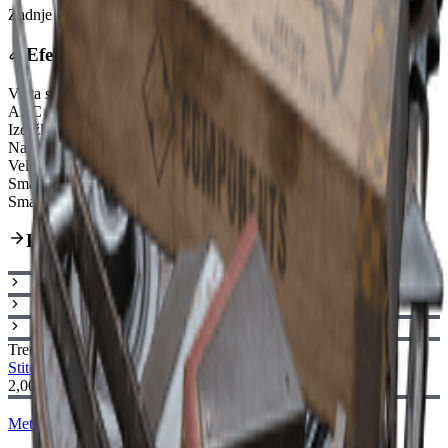
Zadnje ažuriranje
:
Feb 24, 2026
Efekti
Vrsta streljiva
Light Ammo
ARC probijanje oklopa
Very Weak
Izdržljivost
130/130
Način pucanja
Fully-Automatic
Veličina spremnika
20
Smanjen horizontalni trzaj
50%
Smanjeno vrijeme punjenja
40%
Put nadogradnje
Trenutna
Stitcher I
Stitcher II
2,000
Metalni Dijelovi