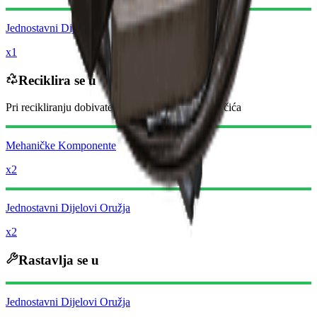
Jednostavni Dijelovi Oružja
x1
Reciklira se u
Pri recikliranju dobivate
-3060
manje
Raider novčića
Mehaničke Komponente
x2
Jednostavni Dijelovi Oružja
x2
Rastavlja se u
Jednostavni Dijelovi Oružja