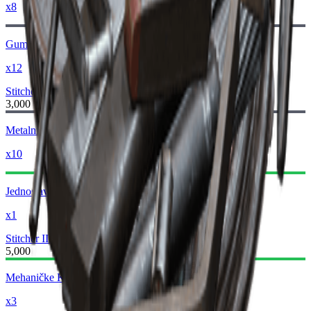
x8
Gumeni Dijelovi
x12
Stitcher II
Stitcher III
3,000
Metalni Dijelovi
x10
Jednostavni Dijelovi Oružja
x1
Stitcher III
Stitcher IV
5,000
Mehaničke Komponente
x3