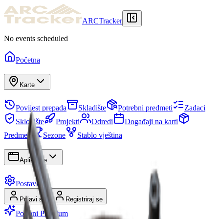
ARCTracker
No events scheduled
Početna
Karte
Povijest prepada
Skladište
Potrebni predmeti
Zadaci
Sklonište
Projekti
Odredi
Događaji na karti
Predmeti
Sezone
Stablo vještina
Aplikacije
Postavke
Prijavi se
Registriraj se
Postani Premium