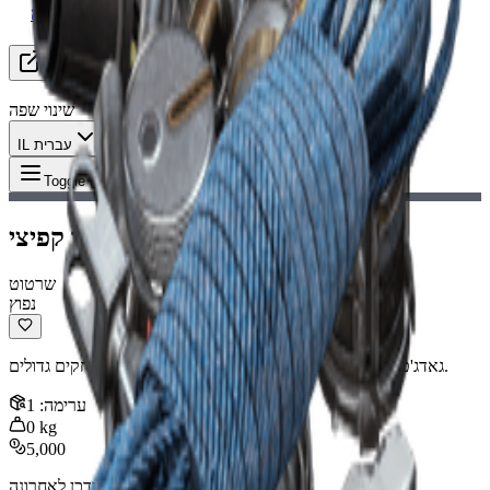
מחפש קבוצה (LFG)
משאבים
שינוי שפה
IL עברית
פריט
:
שרטוט וו קפיצי
Toggle Menu
שרטוט וו קפיצי
שרטוט
נפוץ
גאדג'ט המאפשר למשתמש לטפס על מבנים ולעבור מרחקים גדולים.
ערימה
:
1
0
kg
5,000
Nov 14, 2025
:
עודכן לאחרונה