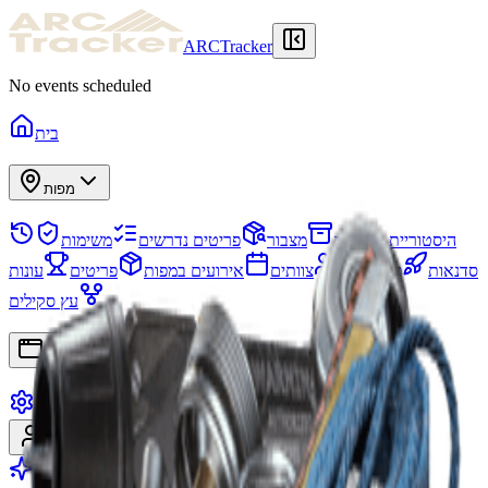
ARCTracker
No events scheduled
בית
מפות
היסטוריית פשיטות
מצבור
פריטים נדרשים
משימות
סדנאות
פרויקטים
צוותים
אירועים במפות
פריטים
עונות
עץ סקילים
אפליקציות
הגדרות
הרשמה
התחברות
עבור לפרימיום