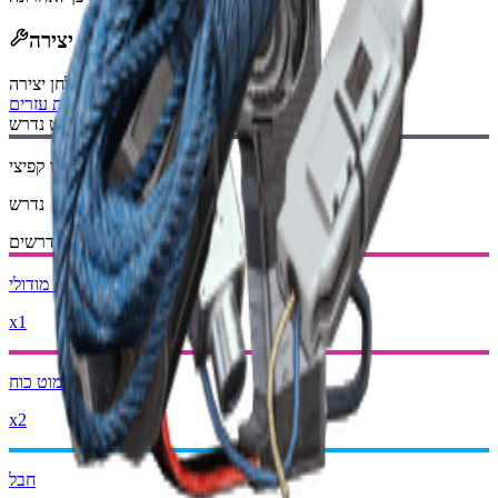
מתכון יצירה
:
שולחן יצירה
עמדת עזרים
שרטוט נדרש:
שרטוט וו קפיצי
נדרש
חומרים נדרשים:
מודולי Exodus
x1
מוט כוח
x2
חבל