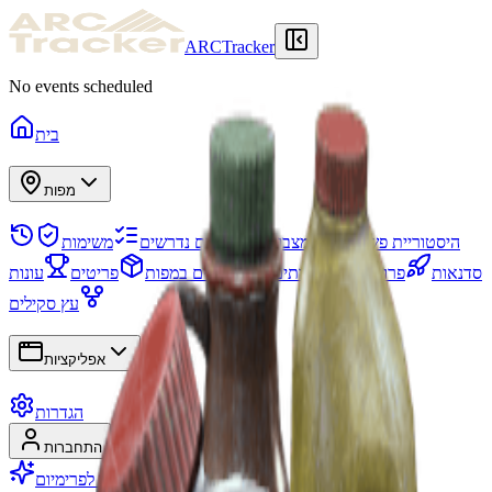
ARCTracker
No events scheduled
בית
מפות
היסטוריית פשיטות
מצבור
פריטים נדרשים
משימות
סדנאות
פרויקטים
צוותים
אירועים במפות
פריטים
עונות
עץ סקילים
אפליקציות
הגדרות
הרשמה
התחברות
עבור לפרימיום