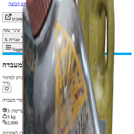
מחפש קבוצה (LFG)
משאבים
שינוי שפה
IL עברית
פריט
:
ריאגנטים למעבדה
Toggle Menu
ריאגנטים למעבדה
ניתן למחזור
נדיר
סט של ריאגנטים כימיים המשמשים בניסויי מעבדה.
ערימה
:
3
3
kg
2,000
Feb 24, 2026
:
עודכן לאחרונה