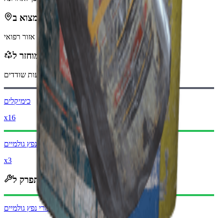
ניתן למצוא ב
אזור רפואי
ממוחזר ל
בעת מיחזור, תקבל
-390
פחות
מטבעות שודדים
כימיקלים
x16
חומרי נפץ גולמיים
x3
מתפרק ל
חומרי נפץ גולמיים