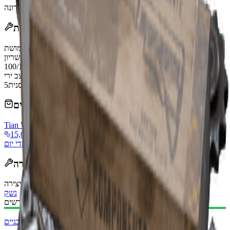
Mar 22, 2026
:
עודכן לאחרונה
השפעות
Shotgun Ammo
סוג תחמושת
Weak
חדירת שריון ARC
עמידות
100/100
Pump-Action
מצב ירי
גודל מחסנית
5
נמכר על ידי סוחרים
Tian Wen
vendorLevel
15,000 Coins
הגבלה: 3
מתחדש מדי יום
מתכון יצירה
:
שולחן יצירה
נשק
חומרים נדרשים:
רכיבים מכניים