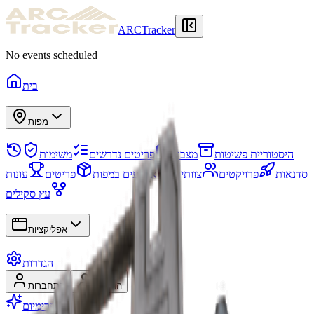
ARCTracker
No events scheduled
בית
מפות
היסטוריית פשיטות
מצבור
פריטים נדרשים
משימות
סדנאות
פרויקטים
צוותים
אירועים במפות
פריטים
עונות
עץ סקילים
אפליקציות
הגדרות
הרשמה
התחברות
עבור לפרימיום