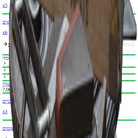
x5
חלקי נשק פשוטים
x6
מסלול שדרוג
נוכחי
איל טורו II
איל טורו I
7,000
רכיבים מכניים
x3
חלקי נשק פשוטים