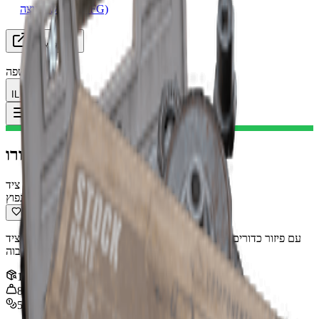
מחפש קבוצה (LFG)
משאבים
שינוי שפה
IL עברית
איל טורו I
פריט
:
Toggle Menu
איל טורו I
רובה ציד
לא נפוץ
רובה ציד Pump-action עם פיזור כדורים רחב, דעיכה חדה למרחק ונזק
גבוה.
ערימה
:
1
8
kg
5,000