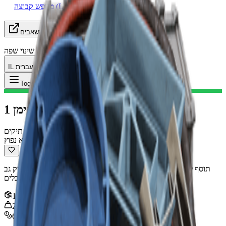
מחפש קבוצה (LFG)
משאבים
שינוי שפה
IL עברית
פריט
:
לחימה סימן 1
Toggle Menu
לחימה סימן 1
תיקים
לא נפוץ
תוסף לחימה בסיסי. תומך במגנים חזקים יותר, אך בעל קיבולת תיק גב
וחריצי שימוש מהיר מוגבלים.
ערימה
:
1
2
kg
640