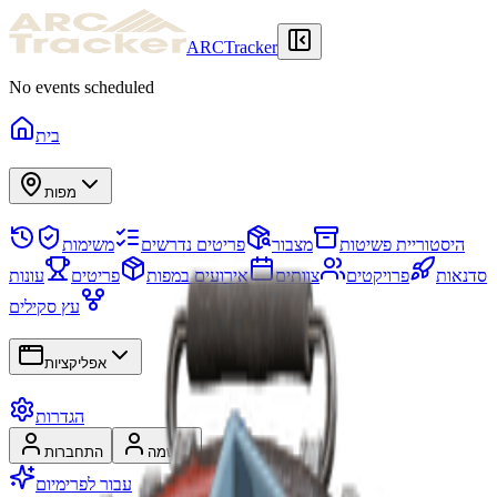
ARCTracker
No events scheduled
בית
מפות
היסטוריית פשיטות
מצבור
פריטים נדרשים
משימות
סדנאות
פרויקטים
צוותים
אירועים במפות
פריטים
עונות
עץ סקילים
אפליקציות
הגדרות
הרשמה
התחברות
עבור לפרימיום