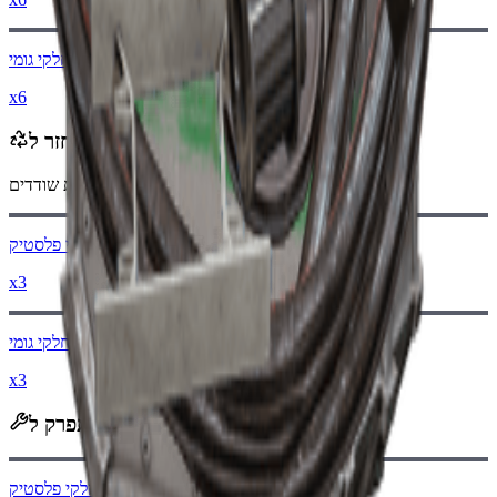
חלקי גומי
x6
ממוחזר ל
בעת מיחזור, תקבל
-310
פחות
מטבעות שודדים
חלקי פלסטיק
x3
חלקי גומי
x3
מתפרק ל
חלקי פלסטיק