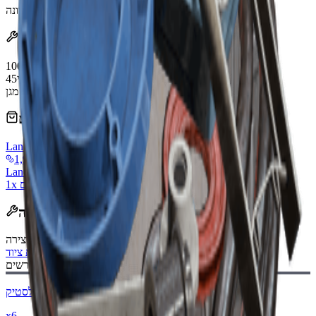
Mar 17, 2026
:
עודכן לאחרונה
השפעות
עמידות
100/100
משקל ציוד מירבי
45
Light, Medium
תאימות מגן
נמכר על ידי סוחרים
Lance
1,920 Coins
Lance
1x שדרוג ציוד חינם
מתכון יצירה
:
שולחן יצירה
עמדת ציוד
חומרים נדרשים:
חלקי פלסטיק
x6