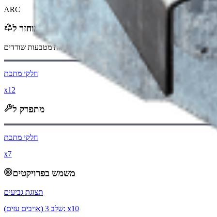
ARC
ממוחזר ל
בעת מיחזור, תקבל
-100
פחות
מטבעות שודדים
חלקי מתכת
x12
מתפרק ל
חלקי מתכת
x7
משמש בפרויקטים
תצוגת גביעים
10
): x
שלב
3
(
אויבים עזים