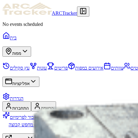
ARCTracker
No events scheduled
בית
מפות
טים
צוותים
אירועים במפות
פריטים
עונות
עץ סקילים
אפליקציות
הגדרות
הרשמה
התחברות
עבור לפרימיום
מחפש קבוצה (LFG)