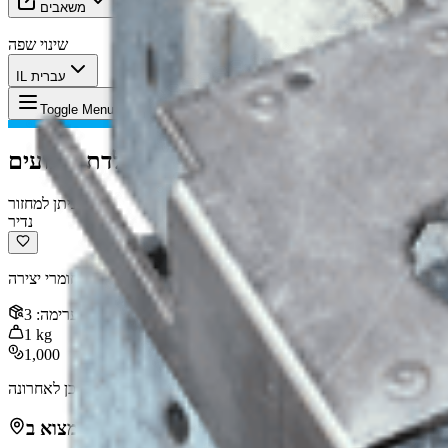
משאבים
שינוי שפה
IL עברית
פלדת ביצועים ARC
פריט
:
Toggle Menu
פלדת ביצועים ARC
ניתן למחזור
נדיר
ניתן לפירוק עבור חומרי יצירה.
ערימה
:
3
1
kg
1,000
Nov 01, 2025
:
עודכן לאחרונה
ניתן למצוא ב