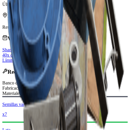
Última actualización
:
May 30, 2026
Se puede encontrar en
Residencial
Vendido por comerciantes
Shani
40x creds
Límite: 3
Se repone diariamente
Receta de Fabricación
Banco de Trabajo
:
Fabricación en incursión
Materiales Requeridos:
Semillas variadas
x7
Lata