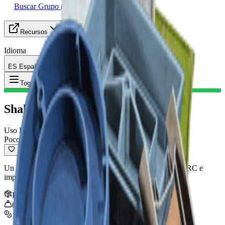
Buscar Grupo (LFG)
Recursos
Idioma
ES Español
Objeto
:
Shaker
Toggle Menu
Shaker
Uso Rápido
Poco Común
Un instrumento rítmico usado para atraer la atención de ARC e
impresionar a otros Raiders.
Pila
:
1
0.2
kg
1,000