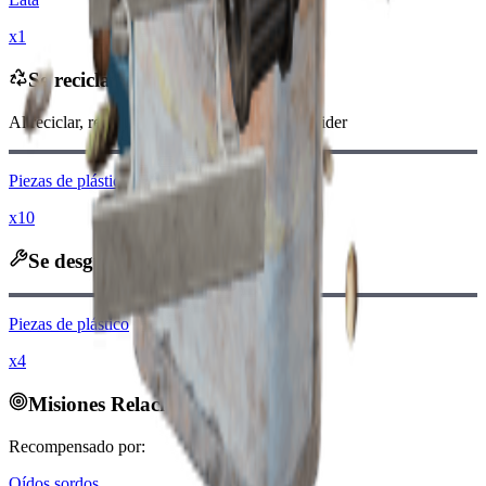
x1
Se recicla en
Al reciclar, recibirás
-400
menos
Monedas Raider
Piezas de plástico
x10
Se desguaza en
Piezas de plástico
x4
Misiones Relacionadas
Recompensado por:
Oídos sordos