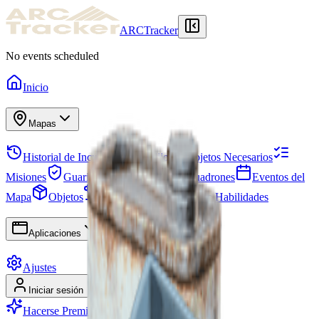
ARCTracker
No events scheduled
Inicio
Mapas
Historial de Incursiones
Alijo
Objetos Necesarios
Misiones
Guarida
Proyectos
Escuadrones
Eventos del
Mapa
Objetos
Temporadas
Árbol de Habilidades
Aplicaciones
Ajustes
Iniciar sesión
Registrarse
Hacerse Premium