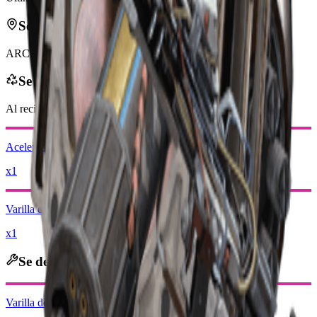
Se puede encontrar en
ARC
Se recicla en
Al reciclar, recibirás
-500
menos
Monedas Raider
Acelerador Magnético
x1
Varilla de energía
x1
Se desguaza en
Varilla de energía