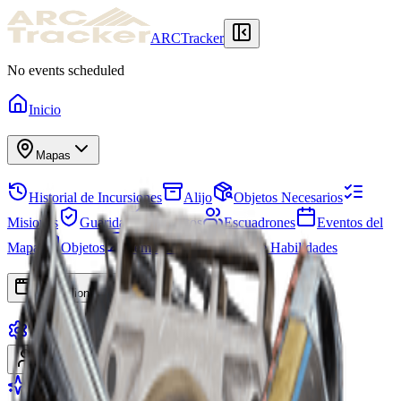
ARCTracker
No events scheduled
Inicio
Mapas
Historial de Incursiones
Alijo
Objetos Necesarios
Misiones
Guarida
Proyectos
Escuadrones
Eventos del
Mapa
Objetos
Temporadas
Árbol de Habilidades
Aplicaciones
Ajustes
Iniciar sesión
Registrarse
Hacerse Premium