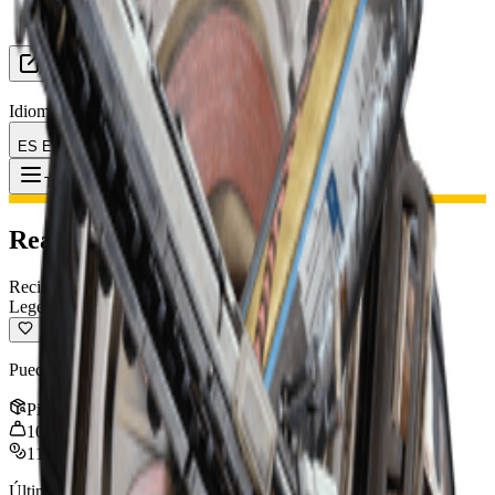
Buscar Grupo (LFG)
Recursos
Idioma
ES Español
Objeto
:
Reactor de reina
Toggle Menu
Reactor de reina
Reciclable
Legendario
Puede reciclarse en materiales de fabricación.
Pila
:
1
10
kg
11,000
Última actualización
:
Jan 09, 2026