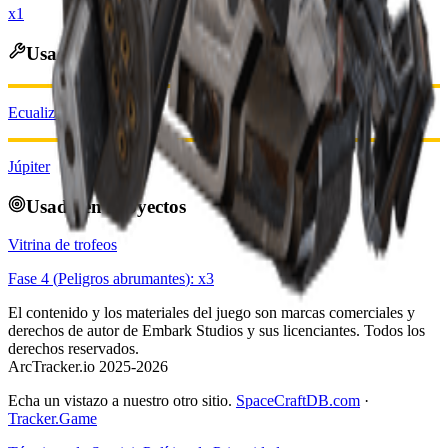
x1
Usado en Fabricación
Ecualizador
Júpiter
Usado en Proyectos
Vitrina de trofeos
Fase
4
(
Peligros abrumantes
): x
3
El contenido y los materiales del juego son marcas comerciales y
derechos de autor de Embark Studios y sus licenciantes. Todos los
derechos reservados.
ArcTracker.io 2025-2026
Echa un vistazo a nuestro otro sitio.
SpaceCraftDB.com
·
Tracker.Game