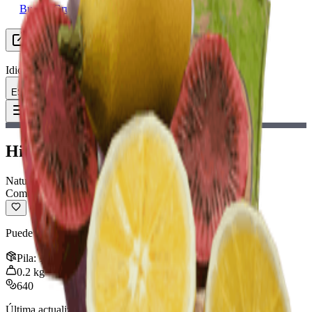
Buscar Grupo (LFG)
Recursos
Idioma
ES Español
Objeto
:
Higo chumbo
Toggle Menu
Higo chumbo
Naturaleza
Común
Puede consumirse para recuperar un poco de aguante.
Pila
:
10
0.2
kg
640
Última actualización
:
Jan 13, 2026