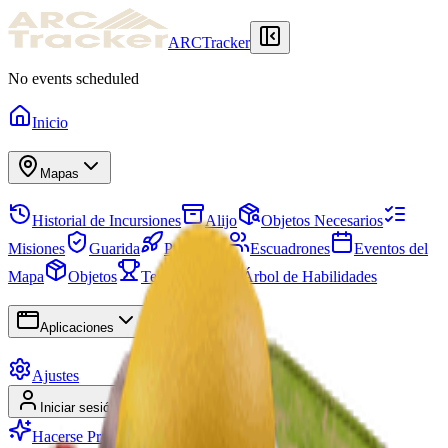
ARCTracker
No events scheduled
Inicio
Mapas
Historial de Incursiones
Alijo
Objetos Necesarios
Misiones
Guarida
Proyectos
Escuadrones
Eventos del
Mapa
Objetos
Temporadas
Árbol de Habilidades
Aplicaciones
Ajustes
Iniciar sesión
Registrarse
Hacerse Premium