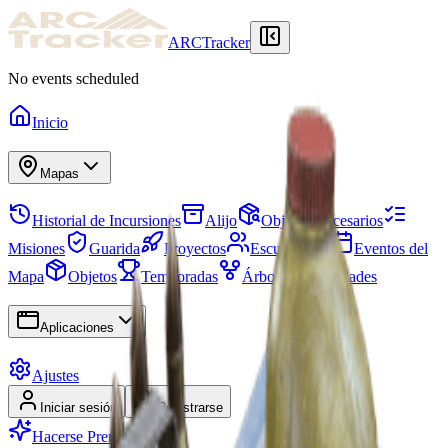
ARCTracker
No events scheduled
Inicio
Mapas
Historial de Incursiones
Alijo
Objetos Necesarios
Misiones
Guarida
Proyectos
Escuadrones
Eventos del
Mapa
Objetos
Temporadas
Árbol de Habilidades
Aplicaciones
Ajustes
Iniciar sesión
Registrarse
Hacerse Premium