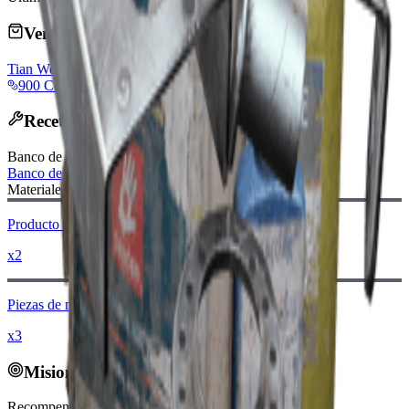
Vendido por comerciantes
Tian Wen
900 Coins
Receta de Fabricación
Banco de Trabajo
:
Banco de trabajo
Materiales Requeridos:
Producto Químico
x2
Piezas de metal
x3
Misiones Relacionadas
Recompensado por: