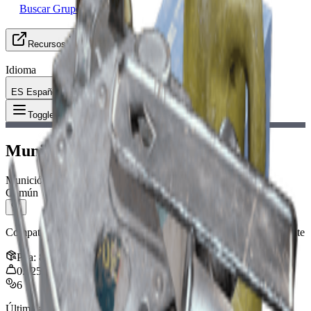
Buscar Grupo (LFG)
Recursos
Idioma
ES Español
Objeto
:
Munición media
Toggle Menu
Munición media
Munición
Común
Compatible con: Crótalo, Tempestad, Arpeggio, Renegado, Torrente
Pila
:
80
0.025
kg
6
Última actualización
:
Feb 24, 2026