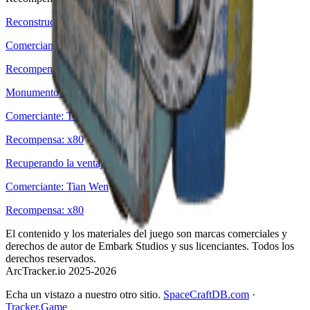
Reconstrucción
Comerciante
:
Shani
Recompensa
: x
80
Monumento destrozado
Comerciante
:
Tian Wen
Recompensa
: x
80
Recuperando la ventaja
Comerciante
:
Tian Wen
Recompensa
: x
80
El contenido y los materiales del juego son marcas comerciales y
derechos de autor de Embark Studios y sus licenciantes. Todos los
derechos reservados.
ArcTracker.io 2025-2026
Echa un vistazo a nuestro otro sitio.
SpaceCraftDB.com
·
Tracker.Game