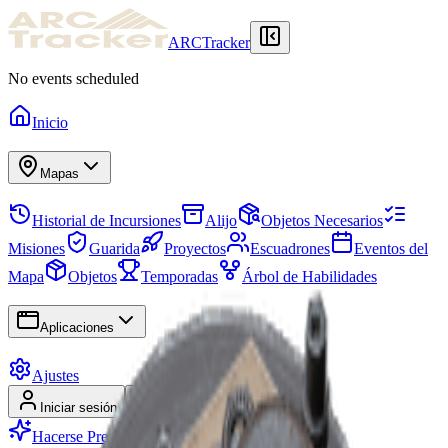
ARCTracker
No events scheduled
Inicio
Mapas
Historial de Incursiones
Alijo
Objetos Necesarios
Misiones
Guarida
Proyectos
Escuadrones
Eventos del
Mapa
Objetos
Temporadas
Árbol de Habilidades
Aplicaciones
Ajustes
Iniciar sesión
Registrarse
Hacerse Premium