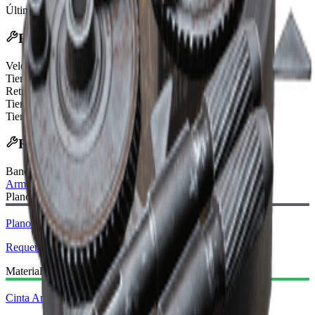
Última actualización
:
Feb 24, 2026
Efectos
Velocidad de apuntado aumentada
200%
Tiempo de recuperación del retroceso aumentado
50%
Retroceso vertical aumentado
50%
Tiempo de equipamiento reducido
30%
Tiempo de desequipamiento reducido
30%
Receta de Fabricación
Banco de Trabajo
:
Armero
Plano Requerido:
Plano de culata ligera
Requerido
Materiales Requeridos:
Cinta Americana