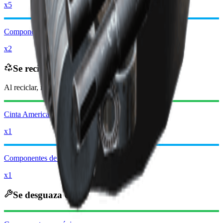
x5
Componentes de modificación
x2
Se recicla en
Al reciclar, recibirás
-2950
menos
Monedas Raider
Cinta Americana
x1
Componentes de modificación
x1
Se desguaza en