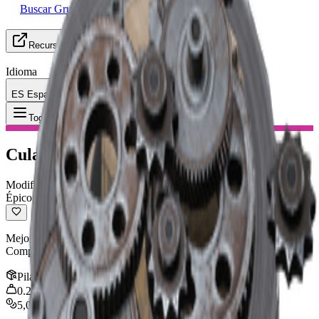
Buscar Grupo (LFG)
Recursos
Idioma
ES Español
Objeto
:
Culata ligera
Toggle Menu
Culata ligera
Modificación
Épico
Mejora moderadamente la velocidad de apuntado y desenfunde.
Compatible con: Arpeggio, Caldero, Ferro, Renegado, Partecascos
Pila
:
1
0.25
kg
5,000