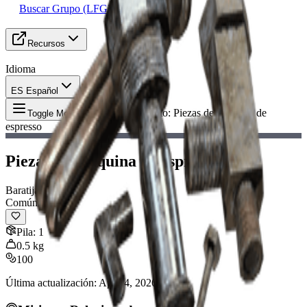
Buscar Grupo (LFG)
Recursos
Idioma
ES Español
Objeto
:
Piezas de máquina de
Toggle Menu
espresso
Piezas de máquina de espresso
Baratija
Común
Pila
:
1
0.5
kg
100
Última actualización
:
Apr 14, 2026