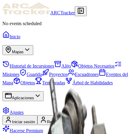
ARCTracker
No events scheduled
Inicio
Mapas
Historial de Incursiones
Alijo
Objetos Necesarios
Misiones
Guarida
Proyectos
Escuadrones
Eventos del
Mapa
Objetos
Temporadas
Árbol de Habilidades
Aplicaciones
Ajustes
Iniciar sesión
Registrarse
Hacerse Premium