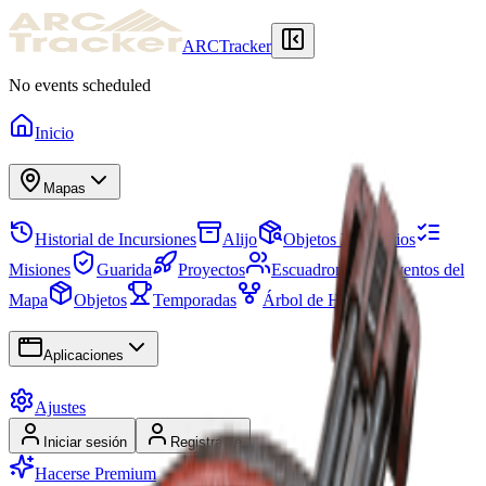
ARCTracker
No events scheduled
Inicio
Mapas
Historial de Incursiones
Alijo
Objetos Necesarios
Misiones
Guarida
Proyectos
Escuadrones
Eventos del
Mapa
Objetos
Temporadas
Árbol de Habilidades
Aplicaciones
Ajustes
Iniciar sesión
Registrarse
Hacerse Premium