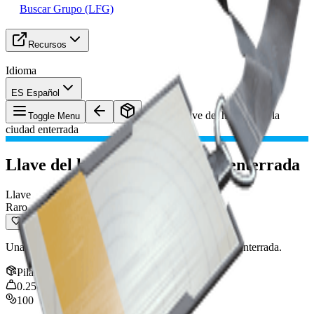
Buscar Grupo (LFG)
Recursos
Idioma
ES Español
Objeto
:
Llave del hospital de la
Toggle Menu
ciudad enterrada
Llave del hospital de la ciudad enterrada
Llave
Raro
Una llave para áreas dentro del hospital de la ciudad enterrada.
Pila
:
1
0.25
kg
100