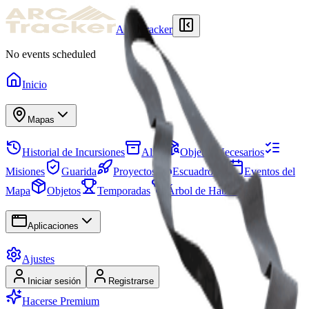
ARCTracker
No events scheduled
Inicio
Mapas
Historial de Incursiones
Alijo
Objetos Necesarios
Misiones
Guarida
Proyectos
Escuadrones
Eventos del
Mapa
Objetos
Temporadas
Árbol de Habilidades
Aplicaciones
Ajustes
Iniciar sesión
Registrarse
Hacerse Premium