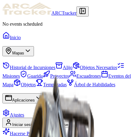
ARCTracker
No events scheduled
Inicio
Mapas
Historial de Incursiones
Alijo
Objetos Necesarios
Misiones
Guarida
Proyectos
Escuadrones
Eventos del
Mapa
Objetos
Temporadas
Árbol de Habilidades
Aplicaciones
Ajustes
Iniciar sesión
Registrarse
Hacerse Premium