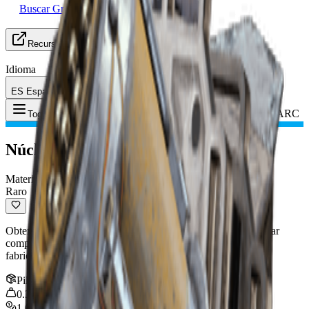
Buscar Grupo (LFG)
Recursos
Idioma
ES Español
Objeto
:
Núcleo de movimiento ARC
Toggle Menu
Núcleo de movimiento ARC
Material de la Superficie
Raro
Obtenido de enemigos ARC o actividades. Se usa para fabricar
componentes. Puede reciclarse en aleación ARC. Se usa para
fabricar: Acelerador magnético
Pila
:
5
0.3
kg
1,000