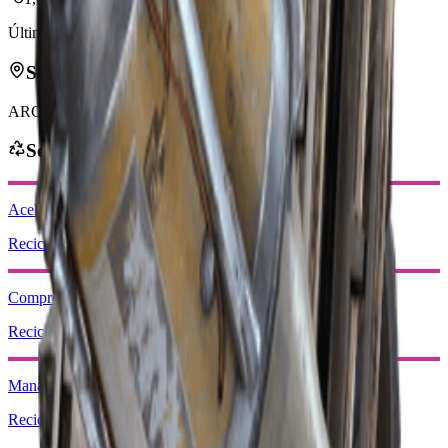
Última actualización
:
Feb 24, 2026
Se puede encontrar en
ARC
Se puede obtener de
Acelerador Magnético
Reciclar: x1
Compresor de turbina
Reciclar: x1
Manada de lobos
Reciclar: x1