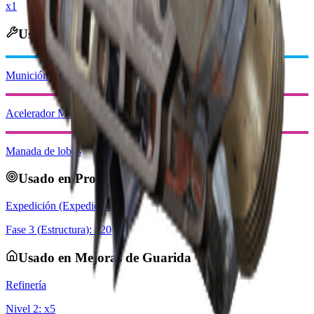
x1
Usado en Fabricación
Munición de lanzador
Acelerador Magnético
Manada de lobos
Usado en Proyectos
Expedición (Expedición 4)
Fase
3
(
Estructura
): x
20
Usado en Mejoras de Guarida
Refinería
Nivel
2
: x
5