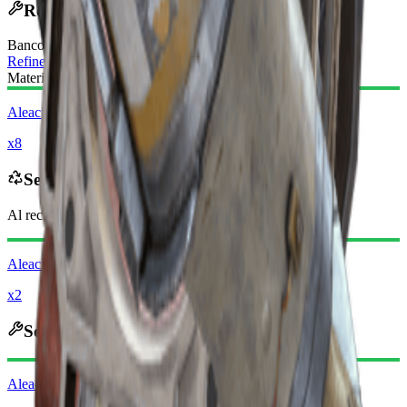
Receta de Fabricación
Banco de Trabajo
:
Refinería
Materiales Requeridos:
Aleación ARC
x8
Se recicla en
Al reciclar, recibirás
-600
menos
Monedas Raider
Aleación ARC
x2
Se desguaza en
Aleación ARC