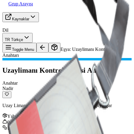
Grup Arayışı
Kaynaklar
Dil
TR Türkçe
Eşya
:
Uzaylimanı Kontrol Kulesi
Toggle Menu
Anahtarı
Uzaylimanı Kontrol Kulesi Anahtarı
Anahtar
Nadir
Uzay Limanı'ndaki Kontrol Kulesi A6'daki bir kapıyı açar
Yığın
:
1
0.25
kg
100