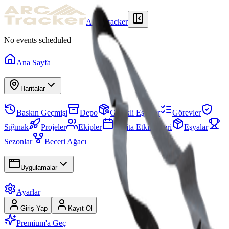
ARCTracker
No events scheduled
Ana Sayfa
Haritalar
Baskın Geçmişi
Depo
Gerekli Eşyalar
Görevler
Sığınak
Projeler
Ekipler
Harita Etkinlikleri
Eşyalar
Sezonlar
Beceri Ağacı
Uygulamalar
Ayarlar
Giriş Yap
Kayıt Ol
Premium'a Geç