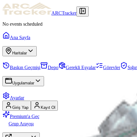
ARCTracker
No events scheduled
Ana Sayfa
Haritalar
Baskın Geçmişi
Depo
Gerekli Eşyalar
Görevler
Sığı
Uygulamalar
Ayarlar
Giriş Yap
Kayıt Ol
Premium'a Geç
Grup Arayışı