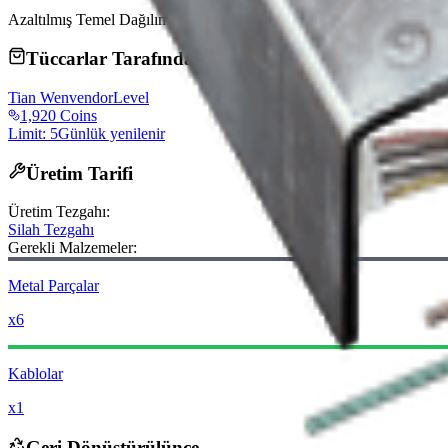
Azaltılmış Temel Dağılım
10%
Tüccarlar Tarafından Satılır
Tian Wen
vendorLevel
1,920 Coins
Limit: 5
Günlük yenilenir
Üretim Tarifi
Üretim Tezgahı
:
Silah Tezgahı
Gerekli Malzemeler:
Metal Parçalar
x6
Kablolar
x1
Geri Dönüştürülünce