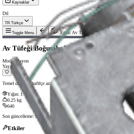
Kaynaklar
Dil
TR Türkçe
Eşya
:
Av Tüfeği Boğumlu Namlusu I
Toggle Menu
Av Tüfeği Boğumlu Namlusu I
Modifikasyon
Yaygın
Temel dağılımı hafifçe azaltır. Uyumlu: Il Toro, Vulcano
Yığın
:
1
0.25
kg
640
Son güncelleme
:
Mar 22, 2026
Etkiler