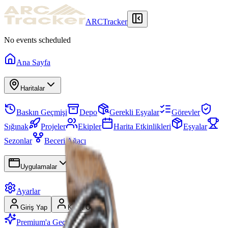
ARCTracker
No events scheduled
Ana Sayfa
Haritalar
Baskın Geçmişi
Depo
Gerekli Eşyalar
Görevler
Sığınak
Projeler
Ekipler
Harita Etkinlikleri
Eşyalar
Sezonlar
Beceri Ağacı
Uygulamalar
Ayarlar
Giriş Yap
Kayıt Ol
Premium'a Geç