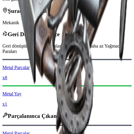
Şurada bulunabilir
Mekanik
Geri Dönüştürülünce
Geri dönüştürüldüğünde şunları alırsınız
-100
daha az
Yağmacı
Paraları
Metal Parçalar
x8
Metal Yay
x1
Parçalanınca Çıkanlar
Metal Parçalar