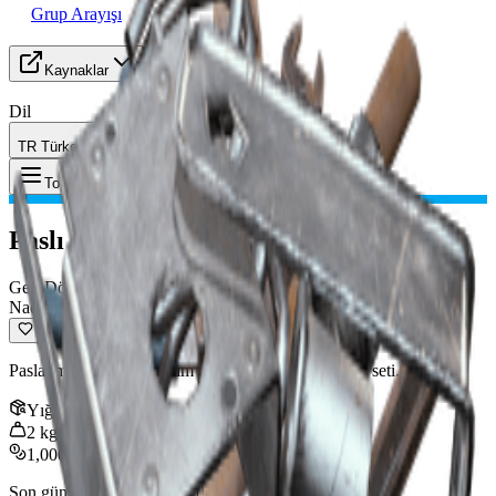
Grup Arayışı
Kaynaklar
Dil
TR Türkçe
Eşya
:
Paslı Aletler
Toggle Menu
Paslı Aletler
Geri Dönüştürülebilir
Nadir
Paslanmış ama hala üretim için kullanılabilir bir alet seti.
Yığın
:
3
2
kg
1,000
Son güncelleme
:
Feb 24, 2026