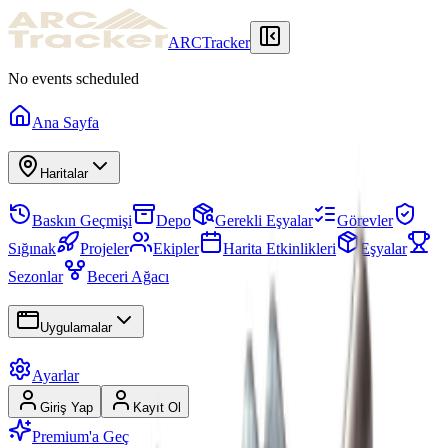
ARCTracker
No events scheduled
Ana Sayfa
Haritalar
Baskın Geçmişi
Depo
Gerekli Eşyalar
Görevler
Sığınak
Projeler
Ekipler
Harita Etkinlikleri
Eşyalar
Sezonlar
Beceri Ağacı
Uygulamalar
Ayarlar
Giriş Yap
Kayıt Ol
Premium'a Geç