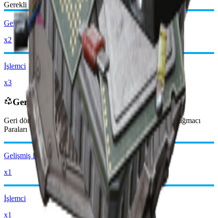
Gerekli Malzemeler:
Gelişmiş Elektrik Bileşenleri
x2
İşlemci
x3
Geri Dönüştürülünce
Geri dönüştürüldüğünde şunları alırsınız
-2750
daha az
Yağmacı
Paraları
Gelişmiş Elektrik Bileşenleri
x1
İşlemci
x1