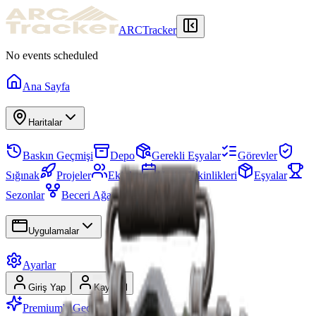
ARCTracker
No events scheduled
Ana Sayfa
Haritalar
Baskın Geçmişi
Depo
Gerekli Eşyalar
Görevler
Sığınak
Projeler
Ekipler
Harita Etkinlikleri
Eşyalar
Sezonlar
Beceri Ağacı
Uygulamalar
Ayarlar
Giriş Yap
Kayıt Ol
Premium'a Geç