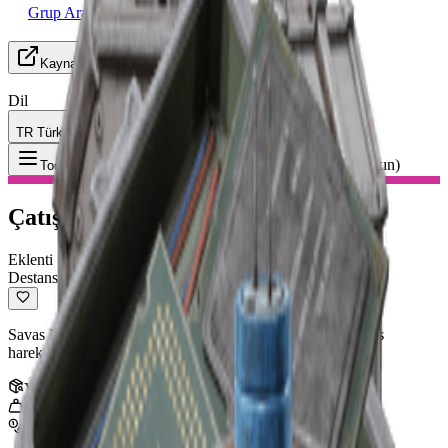
Grup Arayışı
Kaynaklar
Dil
TR Türkçe
Eşya
:
Çatışma Mod. 3 (Baskın)
Toggle Menu
Çatışma Mod. 3 (Baskın)
Eklenti
Destansı
Savas II guclendirmesinin gelistirilmis versiyonu. Arttirilmis
hareketlilik ile yan cevirme manevralari icin tasarlanmistir.
Yığın
:
1
5
kg
5,000