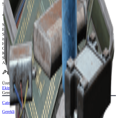
Son güncelleme
:
Mar 17, 2026
Etkiler
Sirt Cantasi Yuvalari
18
El Bombasi Kullanim Yuvalari
2
Saglik Yenilemesi
Restores 2 health every 5 seconds. When damage
is taken the effect is paused for 30 seconds.
Hizli Kullanim Yuvalari
4
Guvenli Cep Yuvalari
1
Kalkan Uyumlulugu
Light, Medium, Heavy
Silah Yuvalari
2
Agirlik Siniri
65
Üretim Tarifi
Üretim Tezgahı
:
Ekipman Tezgahı
Gerekli Şema:
Çatışma Mod. 3 (Baskın) Taslağı
Gerekli