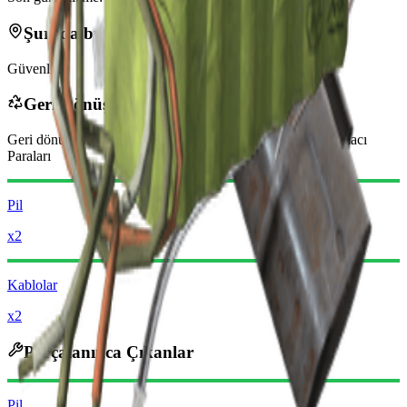
Şurada bulunabilir
Güvenlik
Geri Dönüştürülünce
Geri dönüştürüldüğünde şunları alırsınız
-100
daha az
Yağmacı
Paraları
Pil
x2
Kablolar
x2
Parçalanınca Çıkanlar
Pil