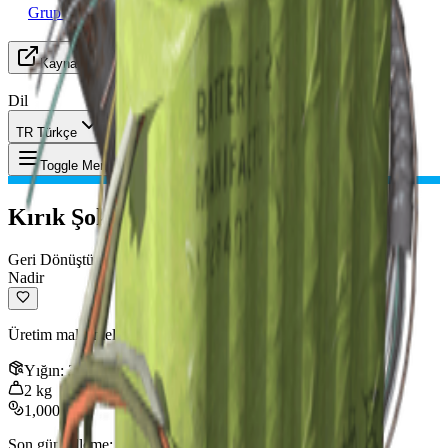
Grup Arayışı
Kaynaklar
Dil
TR Türkçe
Eşya
:
Kırık Şok Tabancası
Toggle Menu
Kırık Şok Tabancası
Geri Dönüştürülebilir
Nadir
Üretim malzemelerine geri dönüştürülebilir.
Yığın
:
3
2
kg
1,000
Son güncelleme
:
Jan 09, 2026