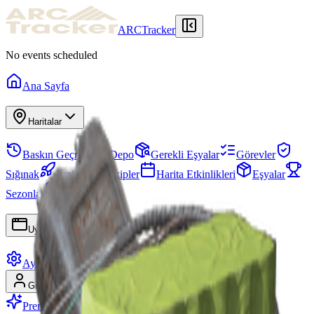
ARCTracker
No events scheduled
Ana Sayfa
Haritalar
Baskın Geçmişi
Depo
Gerekli Eşyalar
Görevler
Sığınak
Projeler
Ekipler
Harita Etkinlikleri
Eşyalar
Sezonlar
Beceri Ağacı
Uygulamalar
Ayarlar
Giriş Yap
Kayıt Ol
Premium'a Geç