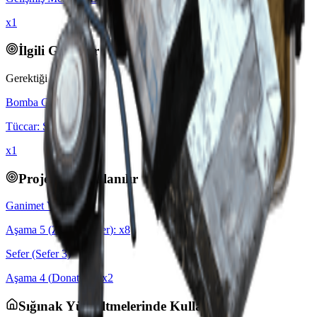
x1
İlgili Görevler
Gerektiği yerler:
Bomba Görevi
Tüccar
:
Shani
x
1
Projelerde Kullanılır
Ganimet Vitrini
Aşama
5
(
Zorlu Devler
): x
8
Sefer (Sefer 3)
Aşama
4
(
Donatma
): x
2
Sığınak Yükseltmelerinde Kullanılır