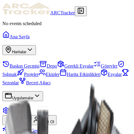
ARCTracker
No events scheduled
Ana Sayfa
Haritalar
Baskın Geçmişi
Depo
Gerekli Eşyalar
Görevler
Sığınak
Projeler
Ekipler
Harita Etkinlikleri
Eşyalar
Sezonlar
Beceri Ağacı
Uygulamalar
Ayarlar
Giriş Yap
Kayıt Ol
Premium'a Geç