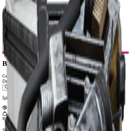
Grup Arayışı
Kaynaklar
Dil
TR Türkçe
Eşya
:
Bombardımancı Hücresi
Toggle Menu
Bombardımancı Hücresi
Geri Dönüştürülebilir
Destansı
İşleme malzemelerine geri dönüştürülebilir.
Yığın
:
3
1
kg
3,000
Son güncelleme
:
Feb 24, 2026