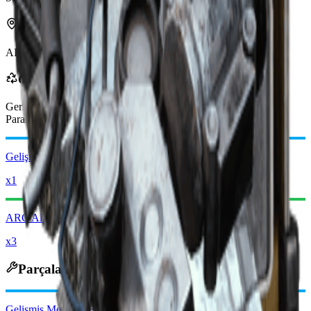
Şurada bulunabilir
ARC
Geri Dönüştürülünce
Geri dönüştürüldüğünde şunları alırsınız
-650
daha az
Yağmacı
Paraları
Gelişmiş Mekanik Bileşenler
x1
ARC Alaşımı
x3
Parçalanınca Çıkanlar
Gelişmiş Mekanik Bileşenler