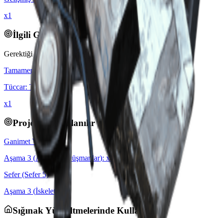
x1
İlgili Görevler
Gerektiği yerler:
Tamamen Yerleşti
Tüccar
:
Tian Wen
x
1
Projelerde Kullanılır
Ganimet Vitrini
Aşama
3
(
Acımasız Düşmanlar
): x
5
Sefer (Sefer 5)
Aşama
3
(
İskelet
): x
5
Sığınak Yükseltmelerinde Kullanılır