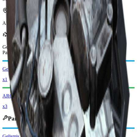
Şurada bulunabilir
ARC
Geri Dönüştürülünce
Geri dönüştürüldüğünde şunları alırsınız
-650
daha az
Yağmacı
Paraları
Gelişmiş Mekanik Bileşenler
x1
ARC Alaşımı
x3
Parçalanınca Çıkanlar
Gelişmiş Mekanik Bileşenler