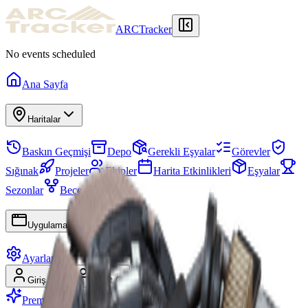
ARCTracker
No events scheduled
Ana Sayfa
Haritalar
Baskın Geçmişi
Depo
Gerekli Eşyalar
Görevler
Sığınak
Projeler
Ekipler
Harita Etkinlikleri
Eşyalar
Sezonlar
Beceri Ağacı
Uygulamalar
Ayarlar
Giriş Yap
Kayıt Ol
Premium'a Geç