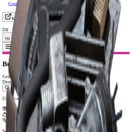
Grup Arayışı
Kaynaklar
Dil
TR Türkçe
Eşya
:
Burç Hücresi
Toggle Menu
Burç Hücresi
Geri Dönüştürülebilir
Destansı
Üretim malzemelerine geri dönüştürülebilir.
Yığın
:
3
1
kg
3,000
Son güncelleme
:
Jan 13, 2026