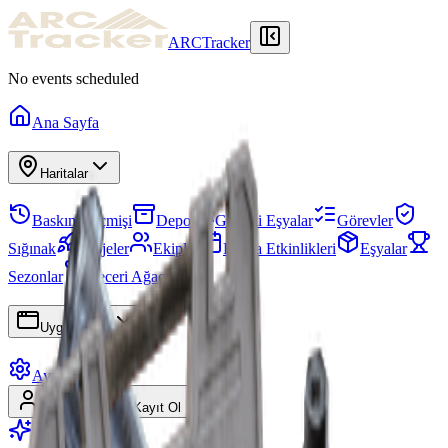
ARCTracker
No events scheduled
Ana Sayfa
Haritalar
Baskın Geçmişi
Depo
Gerekli Eşyalar
Görevler
Sığınak
Projeler
Ekipler
Harita Etkinlikleri
Eşyalar
Sezonlar
Beceri Ağacı
Uygulamalar
Ayarlar
Giriş Yap
Kayıt Ol
Premium'a Geç