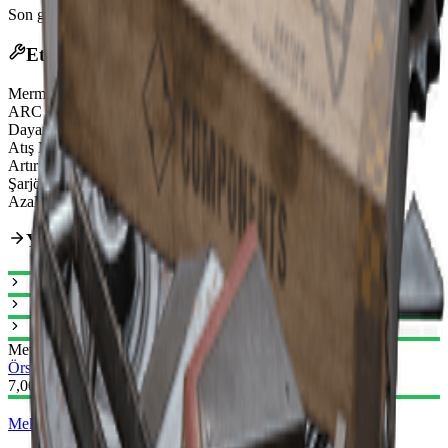
Son güncelleme
:
Feb 24, 2026
Etkiler
Mermi Türü
Heavy Ammo
ARC Zırh Delme
Strong
Dayanıklılık
130/130
Atış Modu
Single-Action
Artırılmış atış hızı
75%
Şarjör Boyutu
6
Azaltılmış saçılma toparlanma süresi
18.75%
Yükseltme Yolu
Mevcut
Örs I
Örs II
7,000
Mekanik Bileşenler