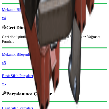
Mekanik Bileşenler
x4
Geri Dönüştürülünce
Geri dönüştürüldüğünde şunları alırsınız
-8150
daha az
Yağmacı
Paraları
Mekanik Bileşenler
x5
Basit Silah Parçaları
x5
Parçalanınca Çıkanlar
Basit Silah Parçaları