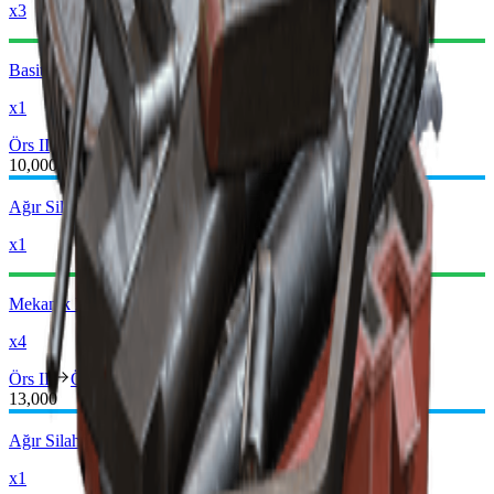
x3
Basit Silah Parçaları
x1
Örs II
Örs III
10,000
Ağır Silah Parçaları
x1
Mekanik Bileşenler
x4
Örs III
Örs IV
13,000
Ağır Silah Parçaları
x1