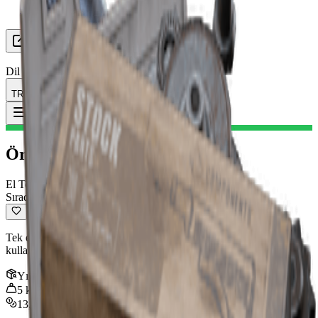
Grup Arayışı
Kaynaklar
Dil
TR Türkçe
Eşya
:
Örs IV
Toggle Menu
Örs IV
El Topu
Sıradışı
Tek etkili el topu; yüksek hasar ve kafa vuruşu hasarı sunar, ancak
kullanım yavaştır.
Yığın
:
1
5
kg
13,000