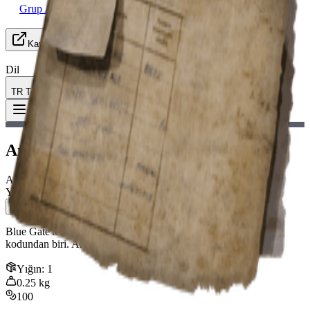
Grup Arayışı
Kaynaklar
Dil
TR Türkçe
Eşya
:
Antik Kale Güvenlik Kodu
Toggle Menu
Antik Kale Güvenlik Kodu
Anahtar
Yaygın
Blue Gate'teki Kilitli Kapıyı açmak için gereken dört güvenlik
kodundan biri. Ancient Fort'ta bulunur.
Yığın
:
1
0.25
kg
100