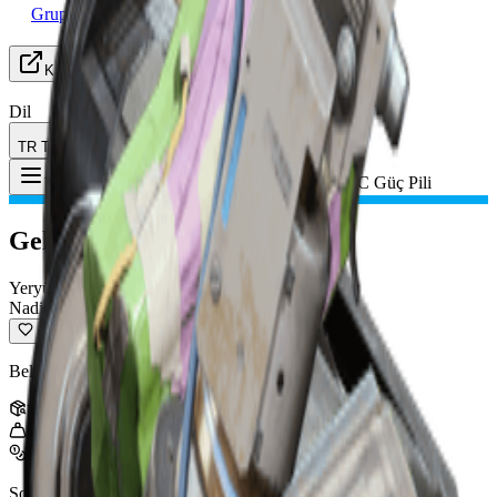
Grup Arayışı
Kaynaklar
Dil
TR Türkçe
Eşya
:
Gelişmiş ARC Güç Pili
Toggle Menu
Gelişmiş ARC Güç Pili
Yeryüzü Malzemesi
Nadir
Belirli ARC düşmanlarından düşen çok değerli kaynak.
Yığın
:
5
0.5
kg
640
Son güncelleme
:
Jan 13, 2026