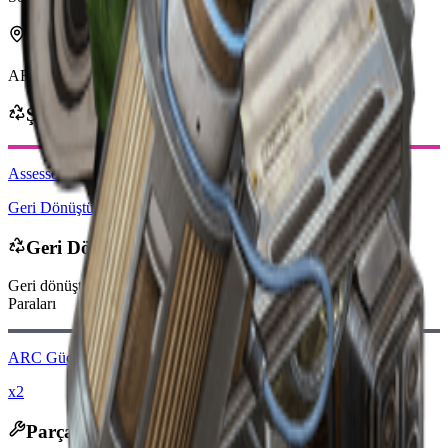
Şurada bulunabilir
ARC
Şuradan elde edilebilir
Assessor Matrix
Geri Dönüştür: x3
Geri Dönüştürülünce
Geri dönüştürüldüğünde şunları alırsınız
-100
daha az
Yağmacı
Paraları
ARC Güç Pili
x2
Parçalanınca Çıkanlar