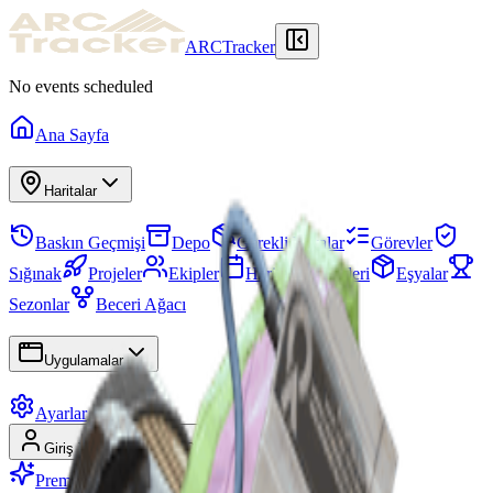
ARCTracker
No events scheduled
Ana Sayfa
Haritalar
Baskın Geçmişi
Depo
Gerekli Eşyalar
Görevler
Sığınak
Projeler
Ekipler
Harita Etkinlikleri
Eşyalar
Sezonlar
Beceri Ağacı
Uygulamalar
Ayarlar
Giriş Yap
Kayıt Ol
Premium'a Geç