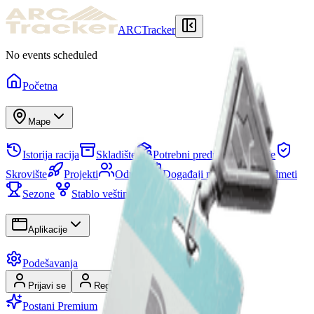
ARCTracker
No events scheduled
Početna
Mape
Istorija racija
Skladište
Potrebni predmeti
Misije
Skrovište
Projekti
Odredi
Događaji na mapi
Predmeti
Sezone
Stablo veština
Aplikacije
Podešavanja
Prijavi se
Registruj se
Postani Premium