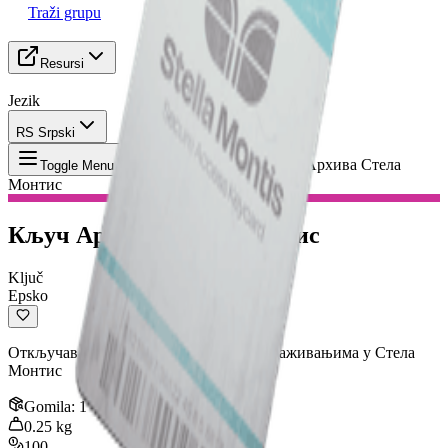
Traži grupu
Resursi
Jezik
RS Srpski
Predmet
:
Кључ Архива Стела
Toggle Menu
Монтис
Кључ Архива Стела Монтис
Ključ
Epsko
Откључава врата у Медицинским Истраживањима у Стела
Монтис
Gomila
:
1
0.25
kg
100