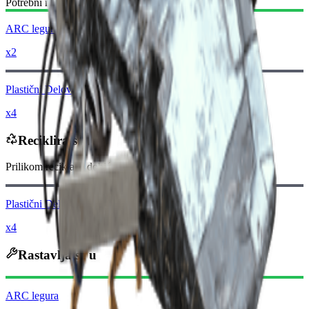
Potrebni materijali:
ARC legura
x2
Plastični Delovi
x4
Reciklira se u
Prilikom reciklaže dobićete
-400
manje
Rejder novčića
Plastični Delovi
x4
Rastavlja se u
ARC legura