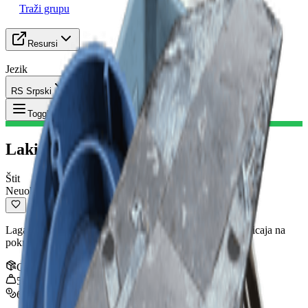
Traži grupu
Resursi
Jezik
RS Srpski
Predmet
:
Laki Štit
Toggle Menu
Laki Štit
Štit
Neuobičajeno
Lagani štit koji blokira malu količinu dolazne štete bez uticaja na
pokretljivost.
Gomila
:
1
5
kg
640