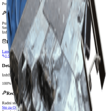
Poslednje ažuriranje
:
Feb 24, 2026
Efekti
Punjenje
40
Smanjenje Štete
40%
Izdržljivost
100/100
Prodaju trgovci
Lance
1,920 Coins
Detalji oružja
Izdržljivost:
100
%
Recept za izradu
Radni stolovi
:
Sto za Opremu
,
Radni Sto