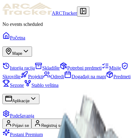
ARCTracker
No events scheduled
Početna
Mape
Istorija racija
Skladište
Potrebni predmeti
Misije
Skrovište
Projekti
Odredi
Događaji na mapi
Predmeti
Sezone
Stablo veština
Aplikacije
Podešavanja
Prijavi se
Registruj se
Postani Premium