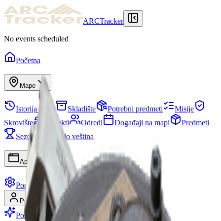
ARCTracker
No events scheduled
Početna
Mape
Istorija racija
Skladište
Potrebni predmeti
Misije
Skrovište
Projekti
Odredi
Događaji na mapi
Predmeti
Sezone
Stablo veština
Aplikacije
Podešavanja
Prijavi se
Registruj se
Postani Premium