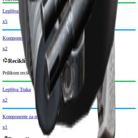
Lepljiva Traka
x5
Komponente za modove
x2
Reciklira se u
Prilikom reciklaže dobićete
-2650
manje
Rejder novčića
Lepljiva Traka
x2
Komponente za modove
x1