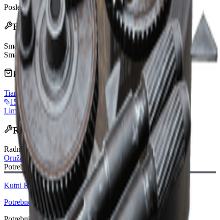
Poslednje ažuriranje
:
Mar 22, 2026
Efekti
Smanjena Brzina Nišanjenja
30%
Smanjen Horizontalni Trzaj
40%
Prodaju trgovci
Tian Wen
vendorLevel
15,000 Coins
Limit: 1
Obnavlja se dnevno
Recept za izradu
Radni sto
:
Oružar
Potreban nacrt:
Kutni Rukohvat III Nacrt
Potrebno
Potrebni materijali: