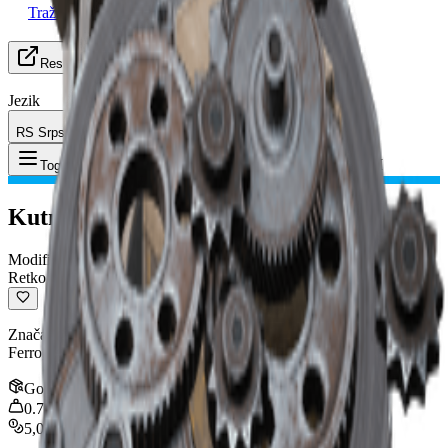
Traži grupu
Resursi
Jezik
RS Srpski
Predmet
:
Kutni Rukohvat III
Toggle Menu
Kutni Rukohvat III
Modifikacija
Retko
Značajno smanjuje horizontalni trzaj. Kompatibilno sa: Arpeggio,
Ferro, Venator, Il Toro, Stitcher
Gomila
:
1
0.75
kg
5,000