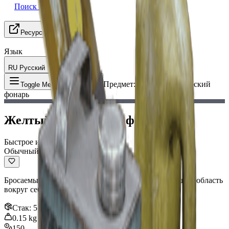
Поиск группы
Ресурсы
Язык
RU Русский
Предмет
:
Желтый химический
Toggle Menu
фонарь
Желтый химический фонарь
Быстрое использование
Обычный
Бросаемый химический источник света, освещающий область
вокруг себя.
Стак
:
5
0.15
kg
150