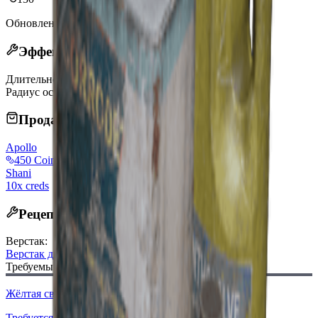
Обновлено
:
Mar 22, 2026
Эффекты
Длительность
40s
Радиус освещения
7m
Продается у торговцев
Apollo
450 Coins
Shani
10x creds
Рецепт крафта
Верстак
:
Верстак для инструментов
Требуемый чертеж:
Жёлтая светящаяся палочка
Требуется