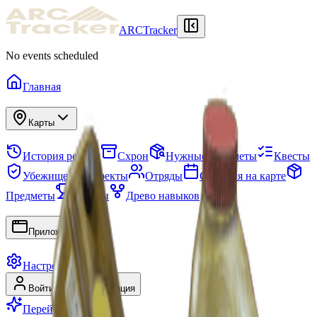
ARCTracker
No events scheduled
Главная
Карты
История рейдов
Схрон
Нужные предметы
Квесты
Убежище
Проекты
Отряды
События на карте
Предметы
Сезоны
Древо навыков
Приложения
Настройки
Войти
Регистрация
Перейти на Premium