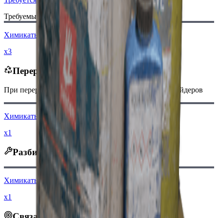
Требуемые материалы:
Химикаты
x3
Перерабатывается в
При переработке вы получите
-100
меньше
монет рейдеров
Химикаты
x1
Разбирается на
Химикаты
x1
Связанные квесты