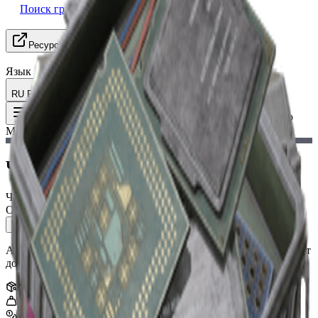
Поиск группы
Ресурсы
Язык
RU Русский
Предмет
:
Чертеж тактического
Toggle Menu
Mk. 3 (лечение)
Чертеж тактического Mk. 3 (лечение)
Чертеж
Обычный
Аугментация, ориентированная на лечение, которая добавляет
дополнительные слоты для лечебных предметов.
Стак
:
1
0
kg
5,000