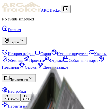
ARCTracker
No events scheduled
Главная
Карты
История рейдов
Схрон
Нужные предметы
Квесты
Убежище
Проекты
Отряды
События на карте
Предметы
Сезоны
Древо навыков
Приложения
Настройки
Войти
Регистрация
Перейти на Premium