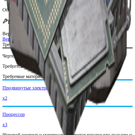
Обновлено
:
Nov 11, 2025
Рецепт крафта
Верстак
:
Верстак для снаряжения
Требуемый чертеж:
Чертеж тактического Mk. 3 (лечение)
Требуется
Требуемые материалы:
Продвинутые электрические компоненты
x2
Процессор
x3
Игровой контент и материалы являются товарными знаками и