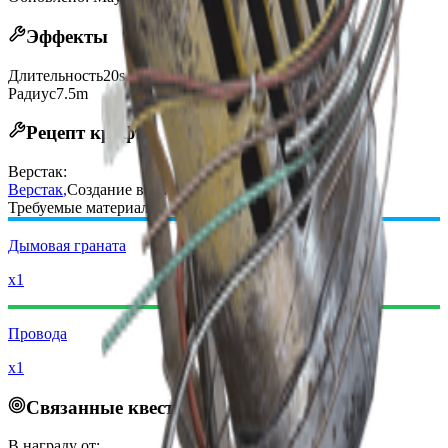
Эффекты
Длительность
20s
Радиус
7.5m
Рецепт крафта
Верстак
:
Верстак
,
Создание в рейде
Требуемые материалы:
Дымовая граната
x1
Провода
x1
Связанные квесты
В награду от: