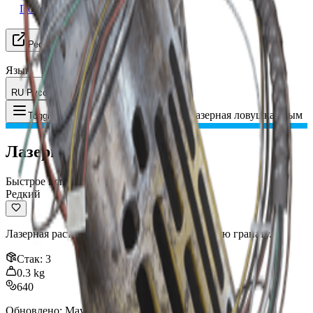
Поиск группы
Ресурсы
Язык
RU Русский
Предмет
:
Лазерная ловушка: Дым
Toggle Menu
Лазерная ловушка: Дым
Быстрое использование
Редкий
Лазерная растяжка, которая взрывает дымовую гранату.
Стак
:
3
0.3
kg
640
Обновлено
:
May 30, 2026