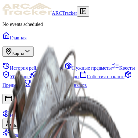
ARCTracker
No events scheduled
Главная
Карты
История рейдов
Схрон
Нужные предметы
Квесты
Убежище
Проекты
Отряды
События на карте
Предметы
Сезоны
Древо навыков
Приложения
Настройки
Войти
Регистрация
Перейти на Premium