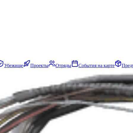
Убежище
Проекты
Отряды
События на карте
Пред