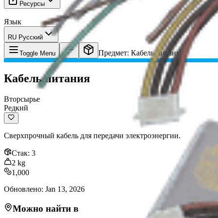
Ресурсы
Язык
RU Русский
Предмет
:
Кабель питания
Toggle Menu
Кабель питания
Вторсырье
Редкий
Сверхпрочный кабель для передачи электроэнергии.
Стак
:
3
2
kg
1,000
Обновлено
:
Jan 13, 2026
Можно найти в