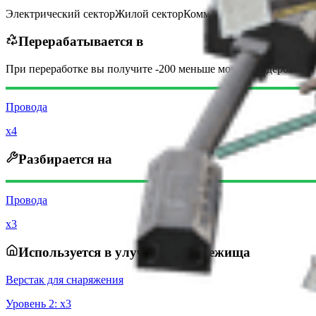
Электрический сектор
Жилой сектор
Коммерческий сектор
Перерабатывается в
При переработке вы получите
-200
меньше
монет рейдеров
Провода
x4
Разбирается на
Провода
x3
Используется в улучшениях убежища
Верстак для снаряжения
Уровень
2
: x
3