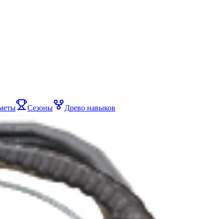
меты
Сезоны
Древо навыков