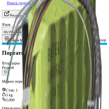
Поиск группы
Ресурсы
Язык
RU Русский
Предмет
:
Портативный телевизор
Toggle Menu
Портативный телевизор
Вторсырье
Редкий
Можно переработать в материалы для крафта.
Стак
:
1
3
kg
2,000
Обновлено
:
Jan 09, 2026