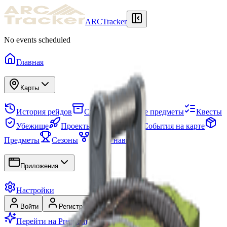
ARCTracker
No events scheduled
Главная
Карты
История рейдов
Схрон
Нужные предметы
Квесты
Убежище
Проекты
Отряды
События на карте
Предметы
Сезоны
Древо навыков
Приложения
Настройки
Войти
Регистрация
Перейти на Premium