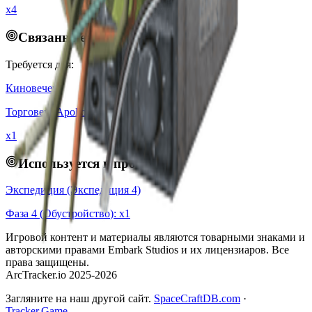
x4
Связанные квесты
Требуется для:
Киновечер
Торговец
:
Apollo
x
1
Используется в проектах
Экспедиция (Экспедиция 4)
Фаза
4
(
Обустройство
): x
1
Игровой контент и материалы являются товарными знаками и
авторскими правами Embark Studios и их лицензиаров. Все
права защищены.
ArcTracker.io 2025-2026
Загляните на наш другой сайт.
SpaceCraftDB.com
·
Tracker.Game