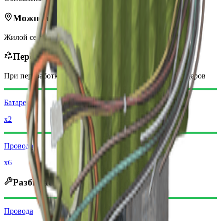
Можно найти в
Жилой сектор
Перерабатывается в
При переработке вы получите
-300
меньше
монет рейдеров
Батарея
x2
Провода
x6
Разбирается на
Провода