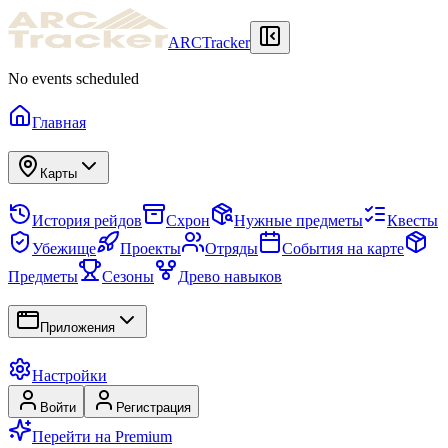
ARCTracker
No events scheduled
Главная
Карты
История рейдов
Схрон
Нужные предметы
Квесты
Убежище
Проекты
Отряды
События на карте
Предметы
Сезоны
Древо навыков
Приложения
Настройки
Войти
Регистрация
Перейти на Premium