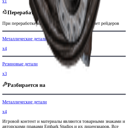
x1
Перерабатывается в
При переработке вы получите
-550
меньше
монет рейдеров
Металлические детали
x4
Резиновые детали
x3
Разбирается на
Металлические детали
x4
Игровой контент и материалы являются товарными знаками и
авторскими правами Embark Studios и их лицензиаров. Все