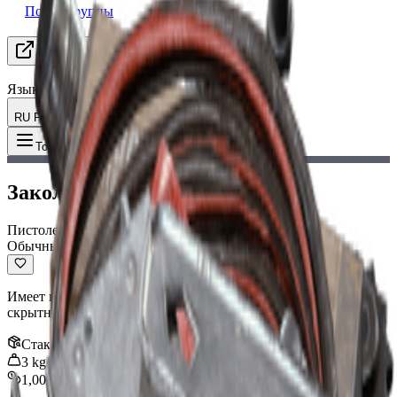
Поиск группы
Ресурсы
Язык
RU Русский
Предмет
:
Заколка II
Toggle Menu
Заколка II
Пистолет
Обычный
Имеет встроенный глушитель. Отлично подходит для
скрытности, но сложен в бою.
Стак
:
1
3
kg
1,000