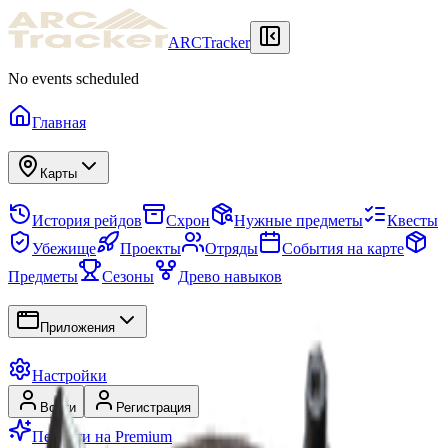
ARCTracker
No events scheduled
Главная
Карты
История рейдов
Схрон
Нужные предметы
Квесты
Убежище
Проекты
Отряды
События на карте
Предметы
Сезоны
Древо навыков
Приложения
Настройки
Войти
Регистрация
Перейти на Premium