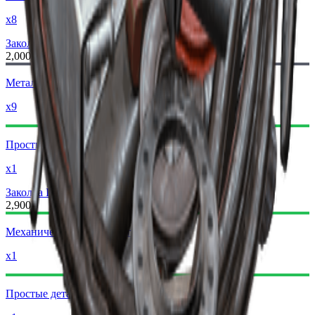
x8
Заколка II
Заколка III
2,000
Металлические детали
x9
Простые детали для оружия
x1
Заколка III
Заколка IV
2,900
Механические компоненты
x1
Простые детали для оружия