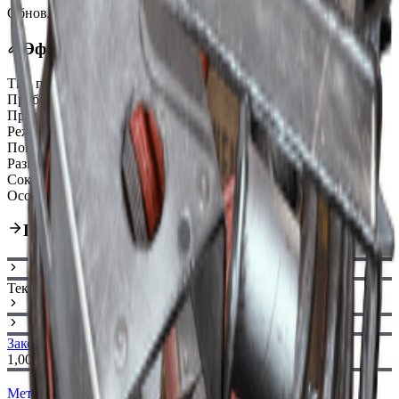
Обновлено
:
Mar 17, 2026
Эффекты
Тип патронов
Light Ammo
Пробитие брони ARC
Very Weak
Прочность
110/110
Режим стрельбы
Slide-Action
Повышенная скорострельность
10%
Размер магазина
8
Сокращённое время перезарядки
13%
Особая черта
Integrated Silencer
Путь улучшения
Текущий
Заколка I
Заколка II
1,000
Металлические детали